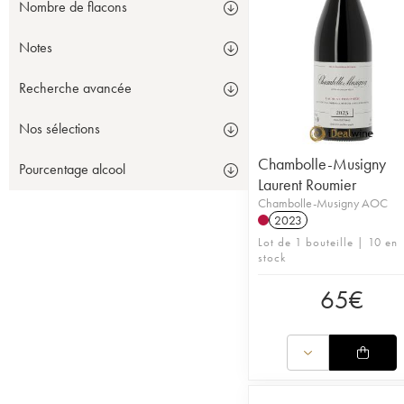
Nombre de flacons
Notes
Recherche avancée
Nos sélections
Chambolle-Musigny
Pourcentage alcool
Laurent Roumier
Chambolle-Musigny AOC
2023
Lot de 1 bouteille | 10 en
stock
65
€