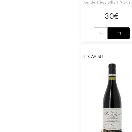
Lot de 1 bouteille | 9 en s
30
€
E-CAVISTE