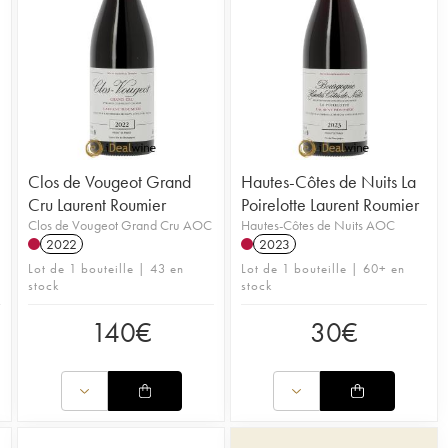
Clos de Vougeot Grand
Hautes-Côtes de Nuits La
Cru Laurent Roumier
Poirelotte Laurent Roumier
Clos de Vougeot Grand Cru AOC
Hautes-Côtes de Nuits AOC
2022
2023
Lot de 1 bouteille | 43 en
Lot de 1 bouteille | 60+ en
stock
stock
140
€
30
€