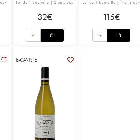
tock
Lot de 1 bouteille | 2 en stock
Lot de 1 bouteille | 4 en stock
32
€
115
€
E-CAVISTE