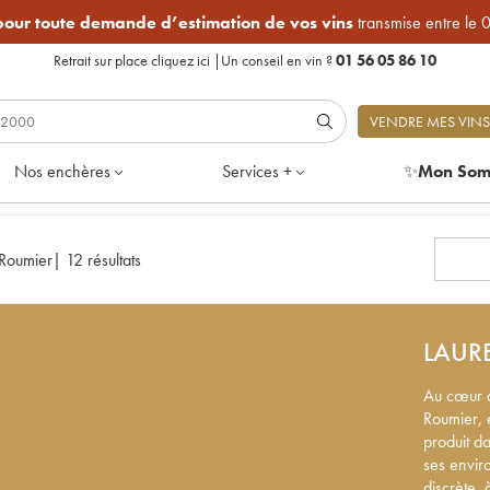
 pour toute demande d’estimation de vos vins
transmise entre le 
Retrait sur place
cliquez ici
|
Un conseil en vin ?
01 56 05 86 10
VENDRE MES VINS
Nos enchères
Services +
✨
Mon Som
 Roumier
|
12 résultats
LAUR
Au cœur d
Roumier, 
produit d
ses enviro
discrète,