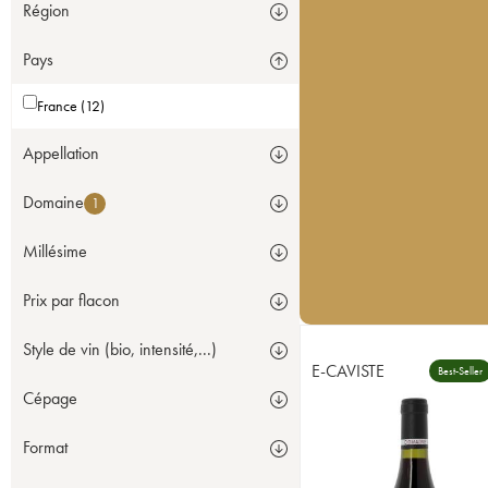
Région
Pays
France (12)
Appellation
Domaine
1
Millésime
Prix par flacon
Style de vin (bio, intensité,...)
E-CAVISTE
Best-Seller
Cépage
Format