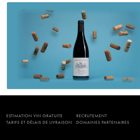
2018
Chambolle-Musigny L
Bonnes-Mares Grand 
Hautes-Côtes de Nuits
Hautes-Côtes de Nuits
Chambolle-Musigny L
Bonnes-Mares Grand 
Clos de Vougeot Gra
Chambolle-Musigny 1
2016
Chambolle-Musigny L
Bonnes-Mares Grand 
Clos de Vougeot Gra
Hautes-Côtes de Nuits
Clos de Vougeot Gra
Bonnes-Mares Grand 
Hautes-Côtes de Nuits
Chambolle-Musigny 1
ESTIMATION VIN GRATUITE
RECRUTEMENT
2015
TARIFS ET DÉLAIS DE LIVRAISON
DOMAINES PARTENAIRES
Chambolle-Musigny L
Chambolle-Musigny 1