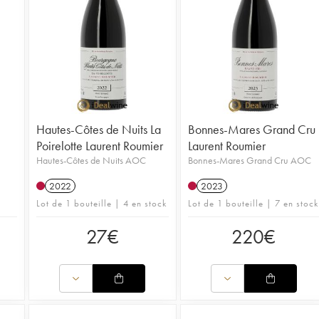
Hautes-Côtes de Nuits La
Bonnes-Mares Grand Cru
Poirelotte Laurent Roumier
Laurent Roumier
Hautes-Côtes de Nuits AOC
Bonnes-Mares Grand Cru AOC
2022
2023
Lot de 1 bouteille | 4 en stock
Lot de 1 bouteille | 7 en stock
27
€
220
€