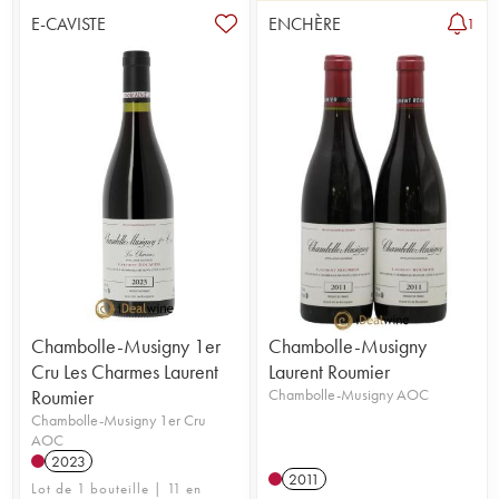
E-CAVISTE
ENCHÈRE
1
Chambolle-Musigny 1er
Chambolle-Musigny
Cru Les Charmes Laurent
Laurent Roumier
Roumier
Chambolle-Musigny AOC
Chambolle-Musigny 1er Cru
AOC
2023
2011
Lot de 1 bouteille | 11 en