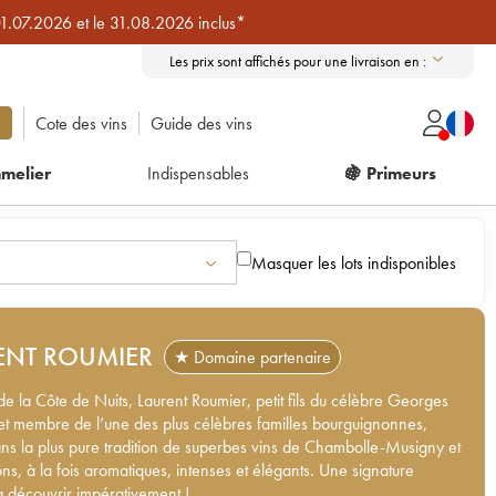
01.07.2026 et le 31.08.2026 inclus*
Les prix sont affichés pour une livraison en :
Cote des vins
Guide des vins
melier
Indispensables
🍇 Primeurs
Masquer les lots indisponibles
ENT ROUMIER
★ Domaine partenaire
e la Côte de Nuits, Laurent Roumier, petit fils du célèbre Georges
et membre de l’une des plus célèbres familles bourguignonnes,
ans la plus pure tradition de superbes vins de Chambolle-Musigny et
ns, à la fois aromatiques, intenses et élégants. Une signature
 à découvrir impérativement !