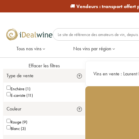
🚚
Vendeurs :
transport offert
Tous nos vins
Nos vins par région
Effacer les filtres
Vins en vente :
Laurent
Type de vente
Enchère (1)
E-caviste (11)
Couleur
Rouge (9)
Blanc (3)