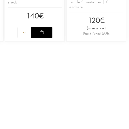
Lot de 2 bouteilles | 0
stock
enchère
140
€
120
€
(
mise à prix
)
60
€
Prix à l'unité