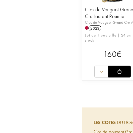
Clos de Vougeot Gran
Cru Laurent Roumier
Clos de Vougeot Grand Cru
2023
Lot de 1 bouteille | 24 en
stock
160
€
LES COTES
DU DOM
Clos de Vougeot Gra