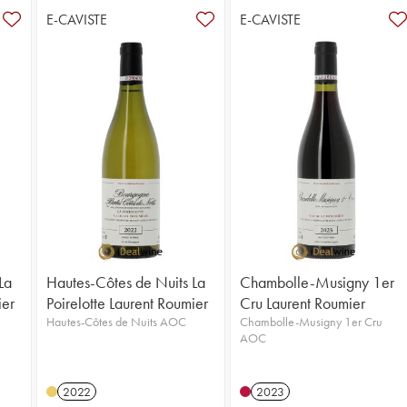
E-CAVISTE
E-CAVISTE
La
Hautes-Côtes de Nuits La
Chambolle-Musigny 1er
ier
Poirelotte Laurent Roumier
Cru Laurent Roumier
Hautes-Côtes de Nuits AOC
Chambolle-Musigny 1er Cru
AOC
2022
2023