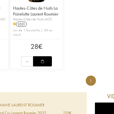
d
Hautes-Côtes de Nuits La
Poirelotte Laurent Roumier
 AOC
Hautes-Côtes de Nuits AOC
2021
Lot de 1 bouteille | 45 en
stock
28
€
1
VI
AINE LAURENT ROUMIER
nd Cru Laurent Roumier
2022
120
€