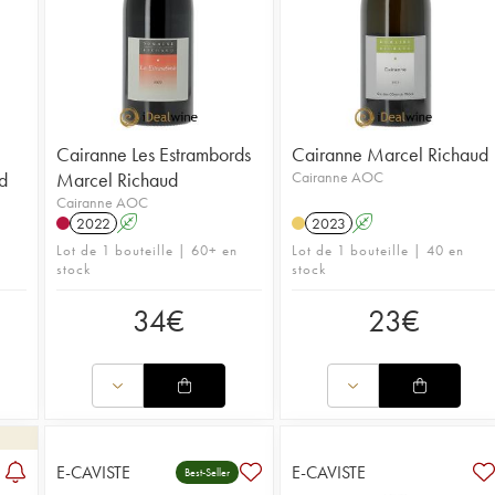
Cairanne Les Estrambords
Cairanne Marcel Richaud
d
Marcel Richaud
Cairanne AOC
Cairanne AOC
2022
A
2023
A
Lot de 1 bouteille | 60+ en
Lot de 1 bouteille | 40 en
stock
stock
34
€
23
€
E-CAVISTE
E-CAVISTE
Best-Seller