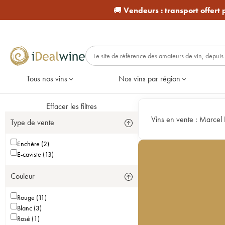
🚚
Vendeurs :
transport offert
Tous nos vins
Nos vins par région
Effacer les filtres
Vins en vente :
Marcel 
Type de vente
Enchère (2)
E-caviste (13)
Couleur
Rouge (11)
Blanc (3)
Rosé (1)