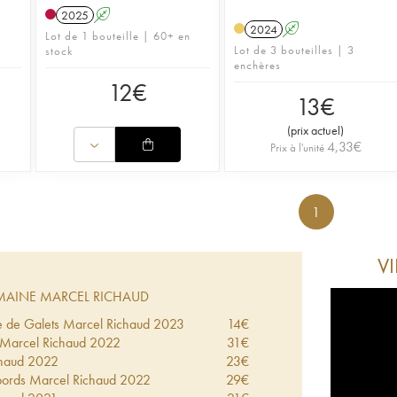
2025
A
2024
A
Lot de 1 bouteille | 60+ en
Lot de 3 bouteilles | 3
stock
enchères
12
€
13
€
(
prix actuel
)
4,33
€
Prix à l'unité
1
V
AINE MARCEL RICHAUD
e de Galets Marcel Richaud
2023
14
€
Marcel Richaud
2022
31
€
haud
2022
23
€
bords Marcel Richaud
2022
29
€