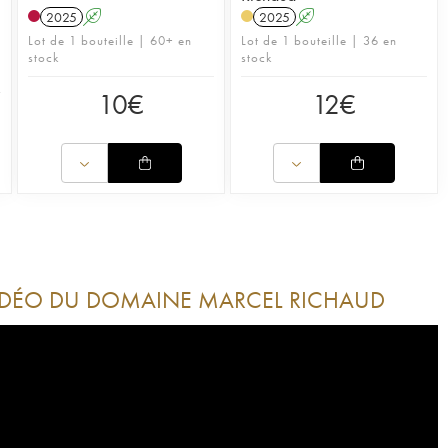
2025
A
2025
A
Lot de 1 bouteille | 60+ en
Lot de 1 bouteille | 36 en
stock
stock
10
€
12
€
IDÉO DU DOMAINE
MARCEL RICHAUD