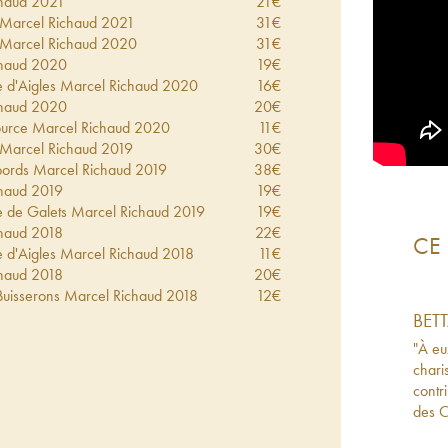
haud
2021
21
€
Marcel Richaud
2021
31
€
Marcel Richaud
2020
31
€
haud
2020
19
€
 d'Aigles Marcel Richaud
2020
16
€
haud
2020
20
€
ource Marcel Richaud
2020
11
€
Marcel Richaud
2019
30
€
bords Marcel Richaud
2019
38
€
haud
2019
19
€
e de Galets Marcel Richaud
2019
19
€
haud
2018
22
€
CE 
 d'Aigles Marcel Richaud
2018
11
€
haud
2018
20
€
Buisserons Marcel Richaud
2018
12
€
Marcel Richaud
2017
25
€
BET
Marcel Richaud
2016
45
€
"À eu
haud
2016
25
€
chari
aud
2016
20
€
contr
Marcel Richaud
2015
41
€
des C
haud
2015
20
€
 d'Aigles Marcel Richaud
2015
12
€