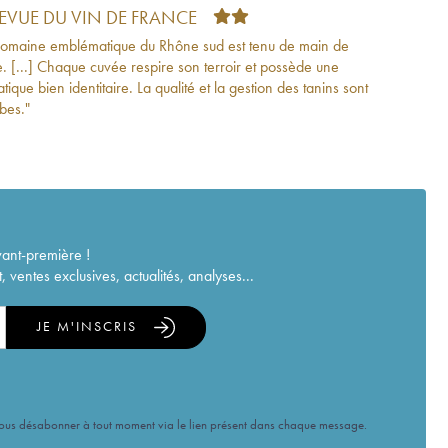
REVUE DU VIN DE FRANCE
omaine emblématique du Rhône sud est tenu de main de
e. [...] Chaque cuvée respire son terroir et possède une
ique bien identitaire. La qualité et la gestion des tanins sont
bes."
vant-première !
ventes exclusives, actualités, analyses...
JE M'INSCRIS
vous désabonner à tout moment via le lien présent dans chaque message.