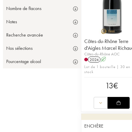
Nombre de flacons
Notes
Recherche avancée
Côtes-du-Rhône Terre
d'Aigles Marcel Richau
Nos sélections
Côtes-du-Rhône AOC
2024
A
Pourcentage alcool
Lot de 1 bouteille | 30 en
stock
13
€
ENCHÈRE