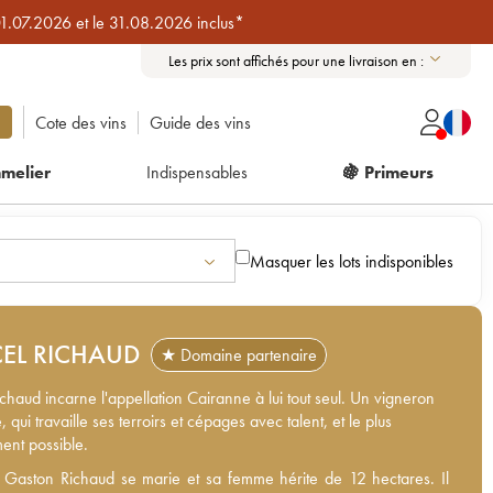
01.07.2026 et le 31.08.2026 inclus*
Les prix sont affichés pour une livraison en :
Cote des vins
Guide des vins
melier
Indispensables
🍇 Primeurs
Masquer les lots indisponibles
EL RICHAUD
★ Domaine partenaire
chaud incarne l'appellation Cairanne à lui tout seul. Un vigneron
 qui travaille ses terroirs et cépages avec talent, et le plus
ment possible.
Gaston Richaud se marie et sa femme hérite de 12 hectares. Il
Gaston Richaud se marie et sa femme hérite de 12 hectares. Il