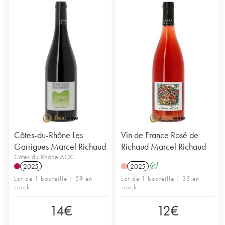
Côtes-du-Rhône Les
Vin de France Rosé de
Garrigues Marcel Richaud
Richaud Marcel Richaud
Côtes-du-Rhône AOC
2025
2025
A
Lot de 1 bouteille | 59 en
Lot de 1 bouteille | 35 en
stock
stock
14
€
12
€