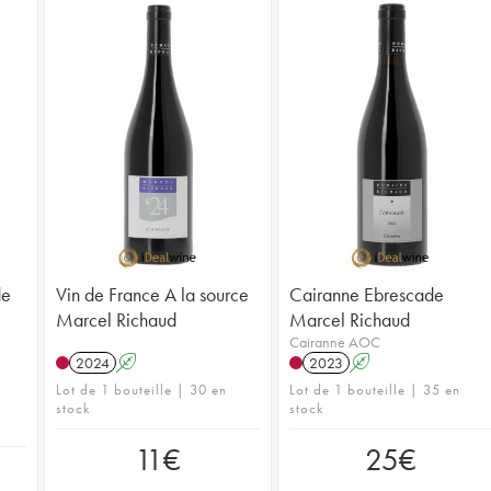
de
Vin de France A la source
Cairanne Ebrescade
Marcel Richaud
Marcel Richaud
Cairanne AOC
2024
A
2023
A
Lot de 1 bouteille | 30 en
Lot de 1 bouteille | 35 en
stock
stock
11
€
25
€