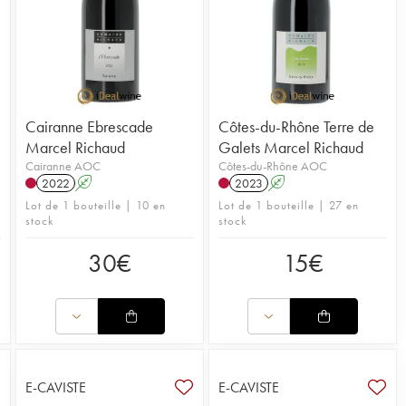
Cairanne Ebrescade
Côtes-du-Rhône Terre de
Marcel Richaud
Galets Marcel Richaud
Cairanne AOC
Côtes-du-Rhône AOC
2022
A
2023
A
Lot de 1 bouteille | 10 en
Lot de 1 bouteille | 27 en
stock
stock
30
€
15
€
E-CAVISTE
E-CAVISTE