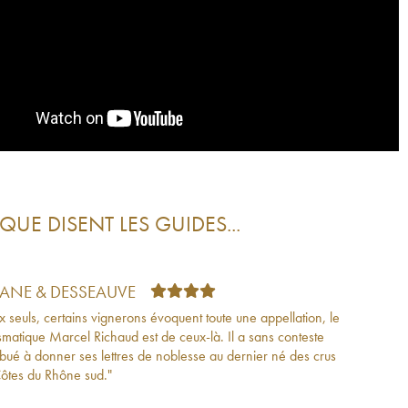
QUE DISENT LES GUIDES...
TANE & DESSEAUVE
x seuls, certains vignerons évoquent toute une appellation, le
smatique Marcel Richaud est de ceux-là. Il a sans conteste
ibué à donner ses lettres de noblesse au dernier né des crus
ôtes du Rhône sud."