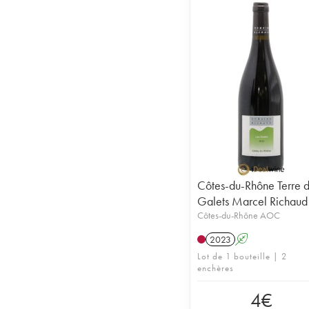
Côtes-du-Rhône Terre 
Galets Marcel Richaud
Côtes-du-Rhône AOC
2023
A
Lot de 1 bouteille | 2
enchères
4
€