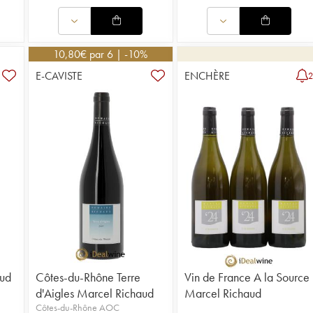
10,80
€
par 6 | -10%
E-CAVISTE
ENCHÈRE
aud
Côtes-du-Rhône Terre
Vin de France A la Source
d'Aigles Marcel Richaud
Marcel Richaud
Côtes-du-Rhône AOC