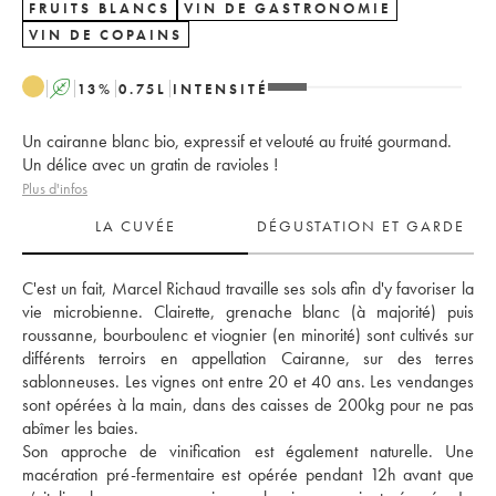
FRUITS BLANCS
VIN DE GASTRONOMIE
VIN DE COPAINS
A
13
%
0.75
L
INTENSITÉ
Un cairanne blanc bio, expressif et velouté au fruité gourmand.
Un délice avec un gratin de ravioles !
Plus d'infos
LA CUVÉE
DÉGUSTATION ET GARDE
C'est un fait, Marcel Richaud travaille ses sols afin d'y favoriser la 
vie microbienne. Clairette, grenache blanc (à majorité) puis 
roussanne, bourboulenc et viognier (en minorité) sont cultivés sur 
différents terroirs en appellation Cairanne, sur des terres 
sablonneuses. Les vignes ont entre 20 et 40 ans. Les vendanges 
sont opérées à la main, dans des caisses de 200kg pour ne pas 
abîmer les baies. 
Son approche de vinification est également naturelle. Une 
macération pré-fermentaire est opérée pendant 12h avant que 