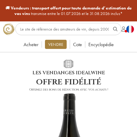
🚚
Vendeurs :
transport offert pour toute demande d’estimation de
vos vins
transmise entre le 01.07.2026 et le 31.08.2026 inclus*
Acheter
Cote
Encyclopédie
VENDRE
LES VENDANGES IDEALWINE
offre fidélité
Obtenez des bons de réduction avec vos achats !