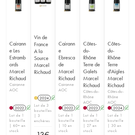
Vin de
Cairann
Cairann
Côtes-
Côtes-
France
e Les
e
du-
du-
A la
Estramb
Ebresca
Rhône
Rhône
Source
ords
de
Terre de
Terre
Marcel
Marcel
Marcel
Galets
d'Aigles
Richaud
Richaud
Richaud
Marcel
Marcel
Cairanne
Cairanne
Richaud
Richaud
AOC
AOC
Côtes-du-
Côtes-du-
Rhône
Rhône
2024
A
AOC
AOC
Lot de 3
2022
A
2022
A
2023
A
2024
A
bouteilles
Lot de 1
Lot de 1
Lot de 1
Lot de 1
| 3
bouteille
bouteille
bouteille
bouteille
enchères
| 60+ en
| 10 en
| 27 en
| 30 en
stock
stock
stock
stock
13
€