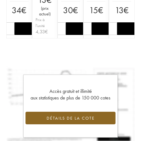
34
€
30
€
15
€
13
€
(
prix
actuel
)
Prix à
l'unité
4,33
€
Accès gratuit et illimité
aux statistiques de plus de 150 000 cotes
DÉTAILS DE LA COTE