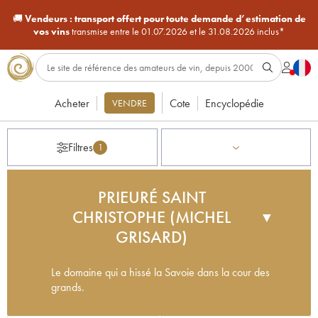
🚚
Vendeurs :
transport offert pour toute demande d’estimation de
vos vins
transmise entre le 01.07.2026 et le 31.08.2026 inclus*
Acheter
Cote
Encyclopédie
VENDRE
Filtres
1
PRIEURÉ SAINT
CHRISTOPHE (MICHEL
▼
GRISARD)
Le domaine qui a hissé la Savoie dans la cour des
grands.
Installé en Savoie dans les années 70, Michel