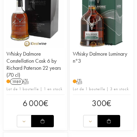
Whisky Dalmore
Whisky Dalmore Luminary
Constellation Cask 6 by
n°3
Richard Paterson 22 years
(70 cl)
1989
T
T
Lot de 1 bouteille | 1 en stock
Lot de 1 bouteille | 3 en stock
6 000
€
300
€