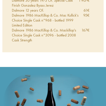
Dalmore 30 years 1973 Of. Special Cask
1 907
€
Finish Gonzalez Byass Jerez
Dalmore 12 years Of.
61
€
Dalmore 1986 MacKillop & Co. Mac Kullick's
95
€
Choice Single Cask n°968 - bottled 1999
Limited Edition
Dalmore 1986 MacKillop & Co. Mackillop's
167
€
Choice Single Cask n°3096 - bottled 2008
Cask Strength
Dalmore 15 years Of. Coffret 2 glasses
92
€
Dalmore 21 years Of. 2015 Release Limited
656
€
Edition
Dalmore 12 years 1992 Of. Black Pearl Special
295
€
Cask Finish
Dalmore 22 years 1990 The Ultimate Whisky
212
€
Company The Ultimate Cask n°12-894 - One
of 527 - bottled 2012
Dalmore 11 years 1999 Douglas McGibbon
59
€
Provenance Spring Distillation - DMG Ref 6879
- bottled 2011 Special Selection
Dalmore 37 years 1976 Cadenhead's Single
524
€
Cask One of 150 - bottled 2014