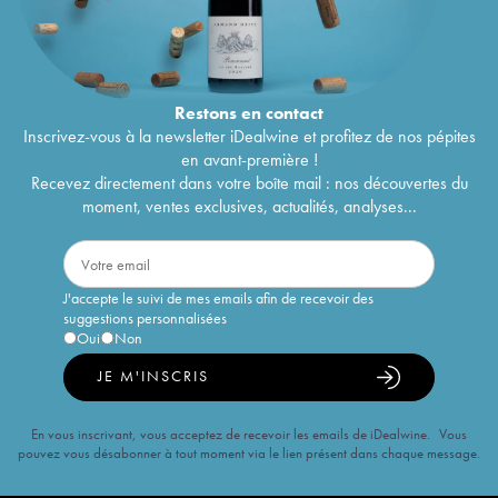
Dalmore 18 years 1998 Of. Port Cask Finish
262
€
Limited Release
Dalmore 20 years Of. 2023 Edition
417
€
Dalmore 1990 Of. Bourbon Matured Cask n°1
429
€
Limited Release
Restons en
contact
Inscrivez-vous à la newsletter iDealwine et profitez de nos pépites
en avant-première !
Recevez directement dans votre boîte mail : nos découvertes du
moment, ventes exclusives, actualités, analyses...
J'accepte le suivi de mes emails afin de recevoir des
suggestions personnalisées
Oui
Non
JE M'INSCRIS
En vous inscrivant, vous acceptez de recevoir les emails de iDealwine. Vous
pouvez vous désabonner à tout moment via le lien présent dans chaque message.