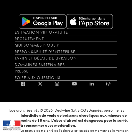
ESTIMATION VIN GRATUITE
RECRUTEMENT
QUI SOMMES-NOUS ?
RESPONSABILITÉ D'ENTREPRISE
TARIFS ET DÉLAIS DE LIVRAISON
DOMAINES PARTENAIRES
PRESSE
FOIRE AUX QUESTIONS
Tous droits réservés © 2026 iDealwine S.A.S.
CGS
Données personnelles
Interdiction de vente de boissons alcooliques aux mineurs de
moins de 18 ans. L'abus d'alcool est dangereux pour la santé,
à consommer avec modération.
La preuve de majorité de l'acheteur est exigée au moment de la vente en