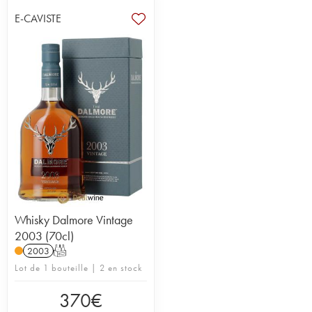
E-CAVISTE
Whisky Dalmore Vintage
2003 (70cl)
2003
T
Lot de 1 bouteille | 2 en stock
370
€