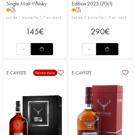
d’une main experte par Gregg Glass. Il perpétue
Single Malt Whisky
Edition 2023 (70cl)
des traditions vieilles de près de deux siècles sans
T
T
rien sacrifier de sa créativité. En 2024, il sort sa
Lot de 1 bouteille | 7 en stock
Lot de 1 bouteille | 3 en stock
collection signature, en partenariat avec Luminary,
une gamme qui ravit les papilles et les pupilles.
145
€
290
€
Lire notre article sur la distillerie.
E-CAVISTE
E-CAVISTE
Dernière chance