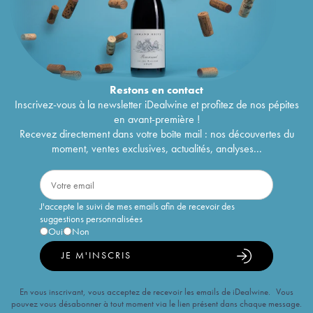
Restons en
contact
Inscrivez-vous à la newsletter iDealwine et profitez de nos pépites
en avant-première !
Recevez directement dans votre boîte mail : nos découvertes du
moment, ventes exclusives, actualités, analyses...
J'accepte le suivi de mes emails afin de recevoir des
suggestions personnalisées
Oui
Non
JE M'INSCRIS
En vous inscrivant, vous acceptez de recevoir les emails de iDealwine. Vous
pouvez vous désabonner à tout moment via le lien présent dans chaque message.