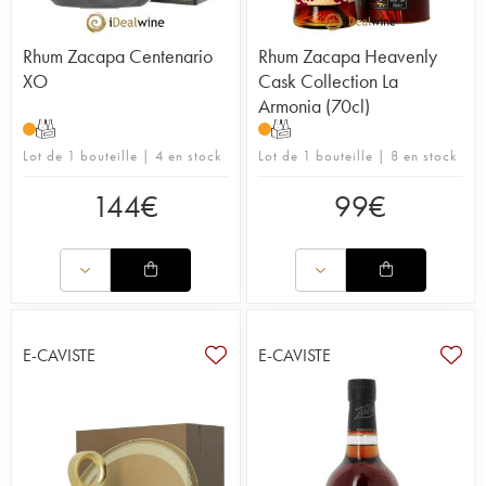
Rhum Zacapa Centenario
Rhum Zacapa Heavenly
XO
Cask Collection La
Armonia (70cl)
T
T
Lot de 1 bouteille | 4 en stock
Lot de 1 bouteille | 8 en stock
144
€
99
€
E-CAVISTE
E-CAVISTE