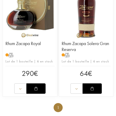
Rhum Zacapa Royal
Rhum Zacapa Solera Gran
Reserva
T
T
Lot de 1 bouteille | 6 en stock
Lot de 1 bouteille | 6 en stock
290
€
64
€
1