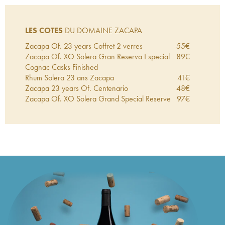
LES COTES
DU DOMAINE ZACAPA
Zacapa Of. 23 years Coffret 2 verres
55
€
Zacapa Of. XO Solera Gran Reserva Especial
89
€
Cognac Casks Finished
Rhum Solera 23 ans Zacapa
41
€
Zacapa 23 years Of. Centenario
48
€
Zacapa Of. XO Solera Grand Special Reserve
97
€