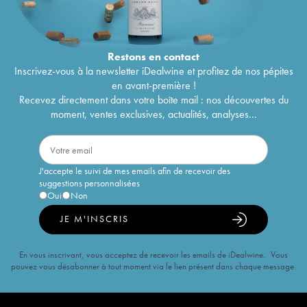
Restons en
contact
Inscrivez-vous à la newsletter iDealwine et profitez de nos pépites
en avant-première !
Recevez directement dans votre boîte mail : nos découvertes du
moment, ventes exclusives, actualités, analyses...
J'accepte le suivi de mes emails afin de recevoir des
suggestions personnalisées
Oui
Non
JE M'INSCRIS
En vous inscrivant, vous acceptez de recevoir les emails de iDealwine. Vous
pouvez vous désabonner à tout moment via le lien présent dans chaque message.