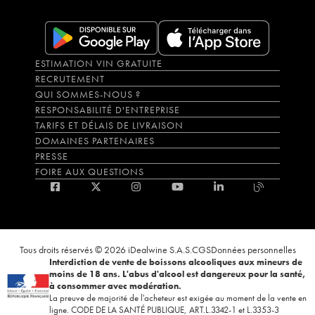
ESTIMATION VIN GRATUITE
RECRUTEMENT
QUI SOMMES-NOUS ?
RESPONSABILITÉ D'ENTREPRISE
TARIFS ET DÉLAIS DE LIVRAISON
DOMAINES PARTENAIRES
PRESSE
FOIRE AUX QUESTIONS
Tous droits réservés © 2026 iDealwine S.A.S.
CGS
Données personnelles
Interdiction de vente de boissons alcooliques aux mineurs de
moins de 18 ans. L'abus d'alcool est dangereux pour la santé,
à consommer avec modération.
La preuve de majorité de l'acheteur est exigée au moment de la vente en
ligne. CODE DE LA SANTÉ PUBLIQUE, ART.L.3342-1 et L.3353-3