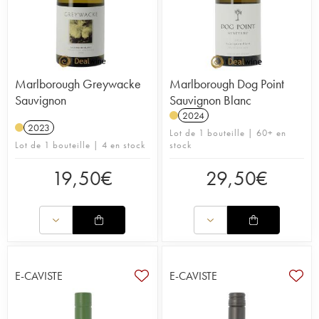
Marlborough Greywacke
Marlborough Dog Point
Sauvignon
Sauvignon Blanc
2024
2023
Lot de 1 bouteille | 60+ en
Lot de 1 bouteille | 4 en stock
stock
19,50
€
29,50
€
E-CAVISTE
E-CAVISTE