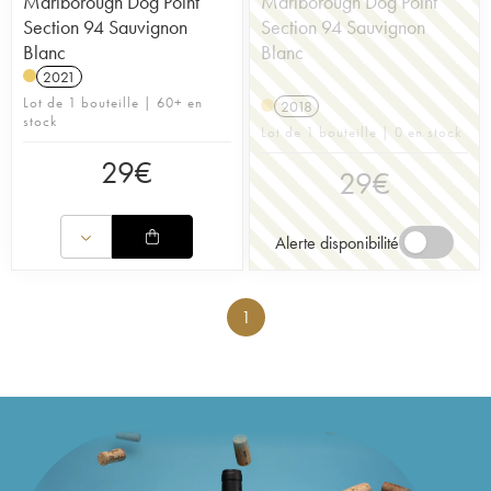
Marlborough Dog Point
Marlborough Dog Point
Section 94 Sauvignon
Section 94 Sauvignon
Blanc
Blanc
2021
Lot de 1 bouteille | 60+ en
2018
stock
Lot de 1 bouteille | 0 en stock
29
€
29
€
Alerte disponibilité
1