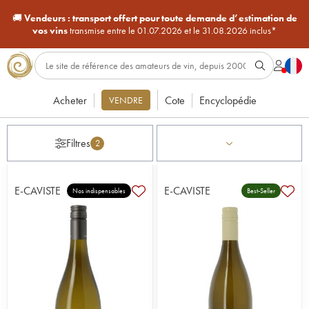
🚚
Vendeurs :
transport offert pour toute demande d’estimation de
vos vins
transmise entre le 01.07.2026 et le 31.08.2026 inclus*
Acheter
Cote
Encyclopédie
VENDRE
Filtres
2
E-CAVISTE
E-CAVISTE
Nos indispensables
Best-Seller