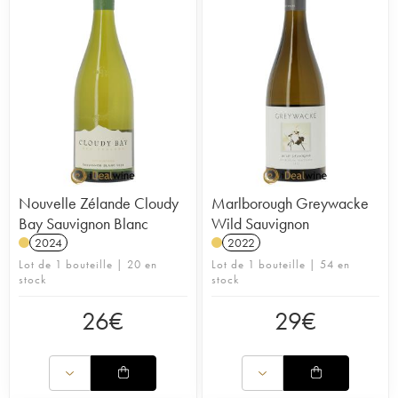
Nouvelle Zélande Cloudy
Marlborough Greywacke
Bay Sauvignon Blanc
Wild Sauvignon
2024
2022
Lot de 1 bouteille | 20 en
Lot de 1 bouteille | 54 en
stock
stock
26
€
29
€