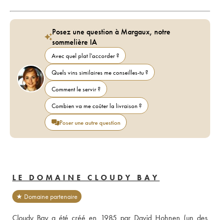
Posez une question à Margaux, notre
sommelière IA
Avec quel plat l'accorder ?
Quels vins similaires me conseilles-tu ?
Comment le servir ?
Combien va me coûter la livraison ?
Poser une autre question
LE DOMAINE CLOUDY BAY
★ Domaine partenaire
Cloudy Bay a été créé en 1985 par David Hohnen (un des 