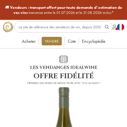
🚚
Vendeurs :
transport offert pour toute demande d’estimation de
vos vins
transmise entre le 01.07.2026 et le 31.08.2026 inclus*
Acheter
Cote
Encyclopédie
VENDRE
LES VENDANGES IDEALWINE
offre fidélité
Obtenez des bons de réduction avec vos achats !