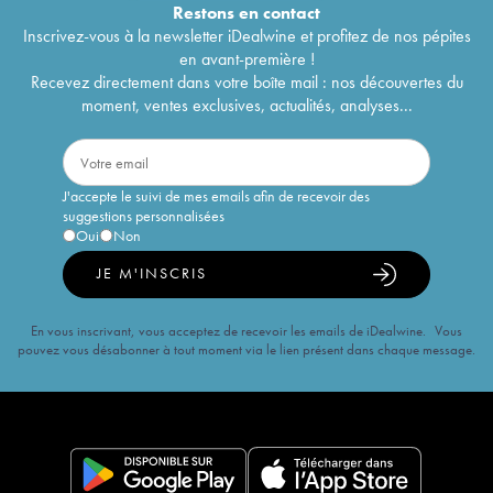
Restons en
contact
Inscrivez-vous à la newsletter iDealwine et profitez de nos pépites
en avant-première !
Recevez directement dans votre boîte mail : nos découvertes du
moment, ventes exclusives, actualités, analyses...
J'accepte le suivi de mes emails afin de recevoir des
suggestions personnalisées
Oui
Non
JE M'INSCRIS
En vous inscrivant, vous acceptez de recevoir les emails de iDealwine. Vous
pouvez vous désabonner à tout moment via le lien présent dans chaque message.