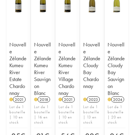
Nouvell
Nouvell
Nouvell
Nouvell
Nouvell
e
e
e
e
e
Zélande
Zélande
Zélande
Zélande
Zélande
Kumeu
Kumeu
Kumeu
Cloudy
Cloudy
River
River
River
Bay
Bay
Estate
Sauvign
Village
Chardo
Sauvign
Chardo
on
Chardo
nnay
on
nnay
Blanc
nnay
Blanc
2021
2018
2021
2023
2024
Lot de 1
Lot de 1
Lot de 1
Lot de 1
Lot de 1
bouteille
bouteille
bouteille
bouteille
bouteille
| 10 en
| 16 en
| 10 en
| 13 en
| 20 en
stock
stock
stock
stock
stock