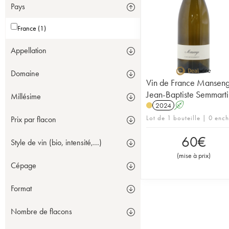
Pays
France (1)
Appellation
Domaine
Vin de France Mansen
Jean-Baptiste Semmarti
Millésime
2024
A
Lot de 1 bouteille | 0 enc
Prix par flacon
60
€
Style de vin (bio, intensité,...)
(
mise à prix
)
Cépage
Format
Nombre de flacons