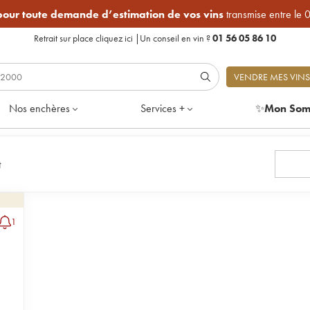
 pour toute demande d’estimation de vos vins
transmise entre le 
Retrait sur place
cliquez ici
|
Un conseil en vin ?
01 56 05 86 10
VENDRE MES VINS
Nos enchères
Services +
✨
Mon Som
t
1