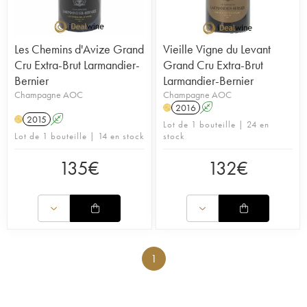
Les Chemins d'Avize Grand
Vieille Vigne du Levant
Cru Extra-Brut Larmandier-
Grand Cru Extra-Brut
Bernier
Larmandier-Bernier
Champagne AOC
Champagne AOC
2016
A
H
2015
A
H
Lot de 1 bouteille | 24 en
Lot de 1 bouteille | 14 en stock
stock
135
€
132
€
1