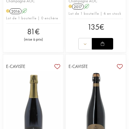
Champagne AOC
Champagne AOC
2017
A
H
2016
A
H
Lot de 1 bouteille | 6 en stock
Lot de 1 bouteille | 0 enchère
135
€
81
€
(
mise à prix
)
E-CAVISTE
E-CAVISTE