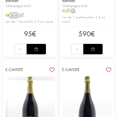
Bernier
Bernier
Champagne AOC
Champagne AOC
A
T
H
2015
A
H
Lot de 1 mathusalem | 6 en
Lot de 1 bouteille | 2 en stock
stock
95
€
590
€
E-CAVISTE
E-CAVISTE