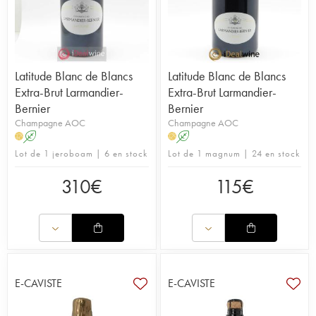
Latitude Blanc de Blancs
Latitude Blanc de Blancs
Extra-Brut Larmandier-
Extra-Brut Larmandier-
Bernier
Bernier
Champagne AOC
Champagne AOC
A
A
H
H
Lot de 1 jeroboam | 6 en stock
Lot de 1 magnum | 24 en stock
310
€
115
€
E-CAVISTE
E-CAVISTE