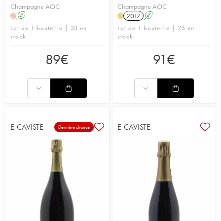
Champagne AOC
Champagne AOC
A
2017
A
H
H
Lot de 1 bouteille | 33 en
Lot de 1 bouteille | 25 en
stock
stock
89
€
91
€
E-CAVISTE
E-CAVISTE
Dernière chance