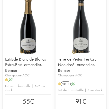
Latitude Blanc de Blancs
Terre de Vertus 1er Cru
Extra-Brut Larmandier-
Non dosé Larmandier-
Bernier
Bernier
Champagne AOC
Champagne AOC
A
H
2018
A
H
Lot de 1 bouteille | 60+ en
stock
Lot de 1 bouteille | 5 en stock
55
€
91
€