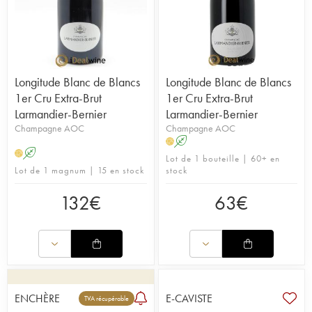
Longitude Blanc de Blancs
Longitude Blanc de Blancs
1er Cru Extra-Brut
1er Cru Extra-Brut
Larmandier-Bernier
Larmandier-Bernier
Champagne AOC
Champagne AOC
A
H
A
H
Lot de 1 bouteille | 60+ en
Lot de 1 magnum | 15 en stock
stock
132
€
63
€
ENCHÈRE
E-CAVISTE
TVA récupérable