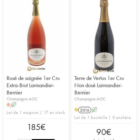
Rosé de saignée 1er Cru
Terre de Vertus 1er Cru
Extra-Brut Larmandier-
Non dosé Larmandier-
Bernier
Bernier
Champagne AOC
Champagne AOC
A
H
2016
A
H
Lot de 1 magnum | 17 en stock
Lot de 1 bouteille | 0 enchère
185
€
90
€