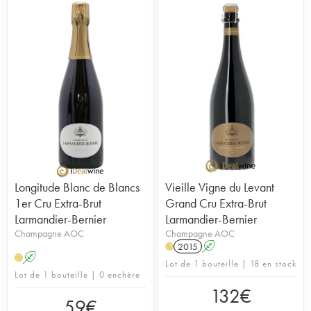
Longitude Blanc de Blancs
Vieille Vigne du Levant
1er Cru Extra-Brut
Grand Cru Extra-Brut
Larmandier-Bernier
Larmandier-Bernier
Champagne AOC
Champagne AOC
2015
A
H
A
H
Lot de 1 bouteille | 18 en stock
Lot de 1 bouteille | 0 enchère
132
€
59
€