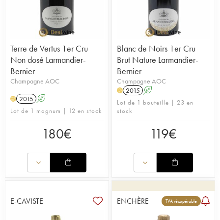
Terre de Vertus 1er Cru
Blanc de Noirs 1er Cru
Non dosé Larmandier-
Brut Nature Larmandier-
Bernier
Bernier
Champagne AOC
Champagne AOC
2015
A
H
2015
A
H
Lot de 1 bouteille | 23 en
Lot de 1 magnum | 12 en stock
stock
180
€
119
€
E-CAVISTE
ENCHÈRE
TVA récupérable