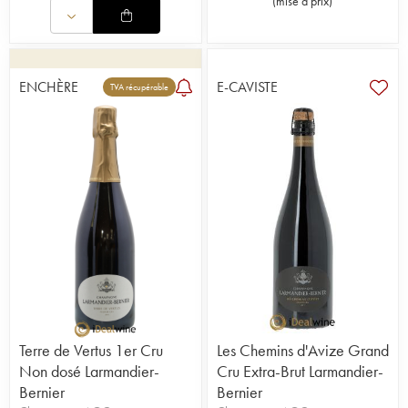
(
mise à prix
)
ENCHÈRE
E-CAVISTE
TVA récupérable
Terre de Vertus 1er Cru
Les Chemins d'Avize Grand
Non dosé Larmandier-
Cru Extra-Brut Larmandier-
Bernier
Bernier