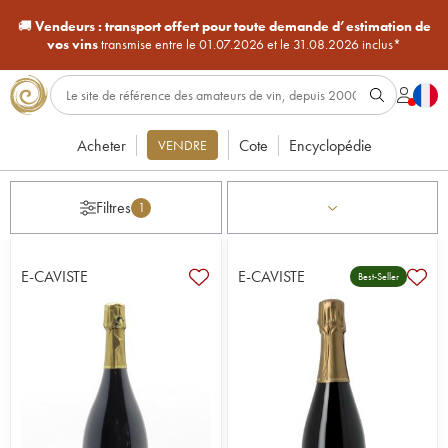
🚚
Vendeurs :
transport offert pour toute demande d’estimation de
vos vins
transmise entre le 01.07.2026 et le 31.08.2026 inclus*
Acheter
Cote
Encyclopédie
VENDRE
Filtres
1
E-CAVISTE
E-CAVISTE
Best-Seller