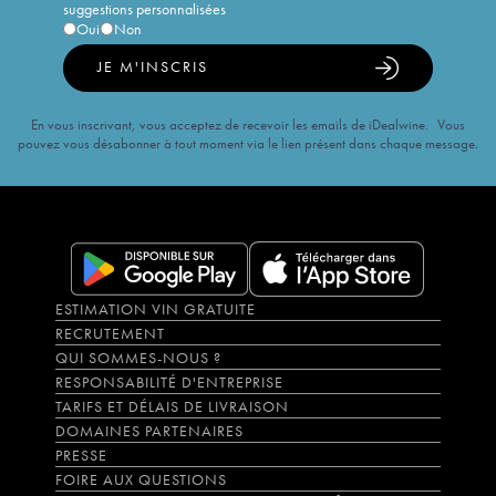
suggestions personnalisées
Oui
Non
JE M'INSCRIS
En vous inscrivant, vous acceptez de recevoir les emails de iDealwine. Vous
pouvez vous désabonner à tout moment via le lien présent dans chaque message.
ESTIMATION VIN GRATUITE
RECRUTEMENT
QUI SOMMES-NOUS ?
RESPONSABILITÉ D'ENTREPRISE
TARIFS ET DÉLAIS DE LIVRAISON
DOMAINES PARTENAIRES
PRESSE
FOIRE AUX QUESTIONS