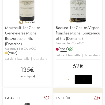
Meursault 1er Cru Les
Beaune 1er Cru Les Vignes
Genevrières Michel
franches Michel Bouzereau
Bouzereau et Fils
et Fils (Domaine)
(Domaine)
Beaune 1er Cru AOC
Meursault 1er Cru AOC
2023
A
2017
Lot de 1 bouteille | 12 en stock
Lot de 1 bouteille | 0 enchère
62
€
135
€
(
mise à prix
)
E-CAVISTE
ENCHÈRE
3