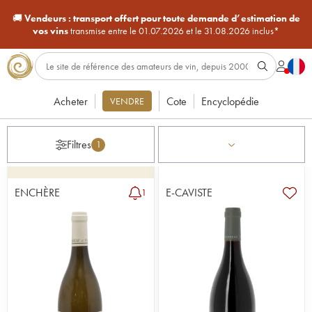
🚚
Vendeurs :
transport offert pour toute demande d’estimation de
vos vins
transmise entre le 01.07.2026 et le 31.08.2026 inclus*
Acheter
Cote
Encyclopédie
VENDRE
Filtres
1
ENCHÈRE
E-CAVISTE
1