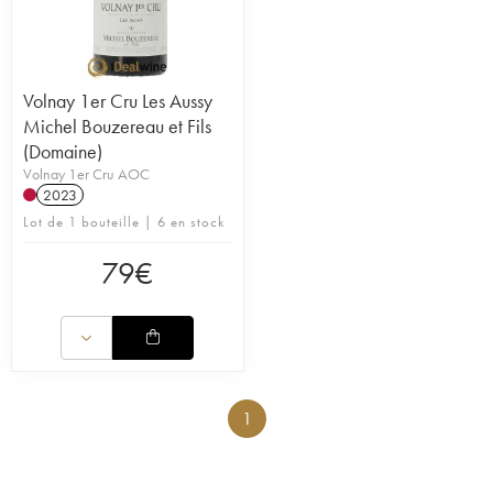
Volnay 1er Cru Les Aussy
Michel Bouzereau et Fils
(Domaine)
Volnay 1er Cru AOC
2023
Lot de 1 bouteille | 6 en stock
79
€
1