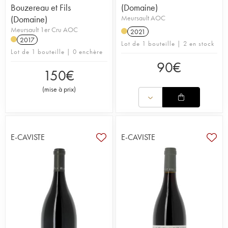
Bouzereau et Fils
(Domaine)
(Domaine)
Meursault AOC
Meursault 1er Cru AOC
2021
2017
Lot de 1 bouteille | 2 en stock
Lot de 1 bouteille | 0 enchère
90
€
150
€
(
mise à prix
)
E-CAVISTE
E-CAVISTE