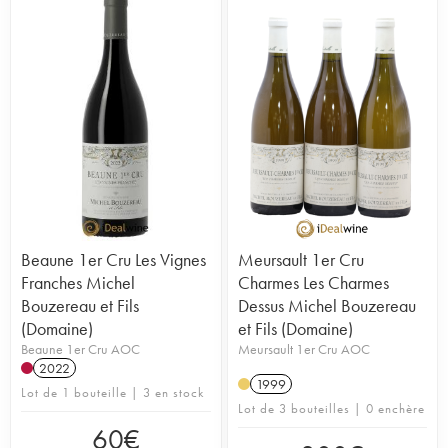
Beaune 1er Cru Les Vignes
Meursault 1er Cru
Franches Michel
Charmes Les Charmes
Bouzereau et Fils
Dessus Michel Bouzereau
(Domaine)
et Fils (Domaine)
Beaune 1er Cru AOC
Meursault 1er Cru AOC
2022
1999
Lot de 1 bouteille | 3 en stock
Lot de 3 bouteilles | 0 enchère
60
€