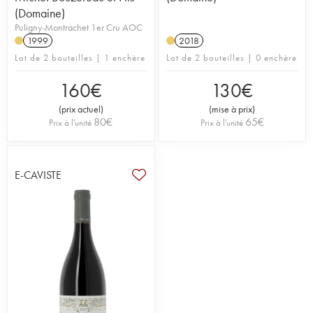
(Domaine)
Puligny-Montrachet 1er Cru AOC
1999
2018
Lot de 2 bouteilles | 1 enchère
Lot de 2 bouteilles | 0 enchère
160
€
130
€
(
prix actuel
)
(
mise à prix
)
80
€
65
€
Prix à l'unité
Prix à l'unité
E-CAVISTE