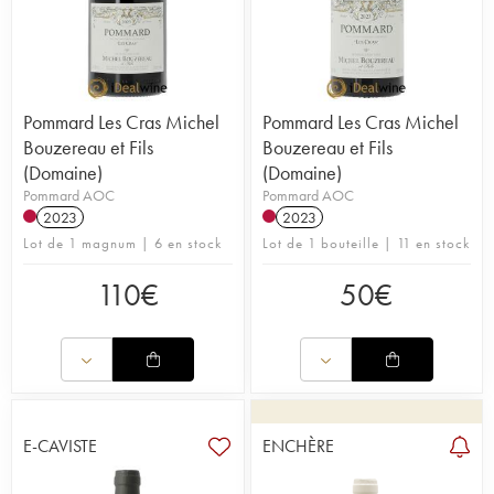
Pommard Les Cras Michel
Pommard Les Cras Michel
Bouzereau et Fils
Bouzereau et Fils
(Domaine)
(Domaine)
Pommard AOC
Pommard AOC
2023
2023
Lot de 1 magnum | 6 en stock
Lot de 1 bouteille | 11 en stock
110
€
50
€
E-CAVISTE
ENCHÈRE