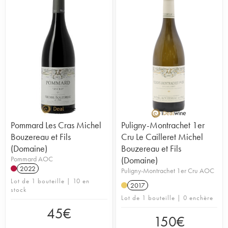
Pommard Les Cras Michel
Puligny-Montrachet 1er
Bouzereau et Fils
Cru Le Cailleret Michel
(Domaine)
Bouzereau et Fils
Pommard AOC
(Domaine)
2022
Puligny-Montrachet 1er Cru AOC
Lot de 1 bouteille | 10 en
2017
stock
Lot de 1 bouteille | 0 enchère
45
€
150
€