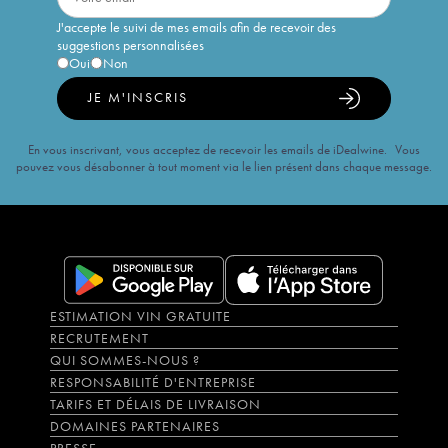
J'accepte le suivi de mes emails afin de recevoir des
suggestions personnalisées
Oui
Non
JE M'INSCRIS
En vous inscrivant, vous acceptez de recevoir les emails de iDealwine. Vous
pouvez vous désabonner à tout moment via le lien présent dans chaque message.
ESTIMATION VIN GRATUITE
RECRUTEMENT
QUI SOMMES-NOUS ?
RESPONSABILITÉ D'ENTREPRISE
TARIFS ET DÉLAIS DE LIVRAISON
DOMAINES PARTENAIRES