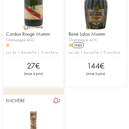
Cordon Rouge Mumm
René Lalou Mumm
Champagne AOC
Champagne AOC
1985
H
H
Lot de 1 bouteille | 0 enchère
Lot de 1 bouteille | 0 enchère
27
€
144
€
(
mise à prix
)
(
mise à prix
)
ENCHÈRE
2