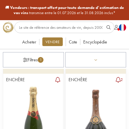
🚚
Vendeurs :
transport offert pour toute demande d’estimation de
vos vins
transmise entre le 01.07.2026 et le 31.08.2026 inclus*
Acheter
Cote
Encyclopédie
VENDRE
Filtres
1
ENCHÈRE
ENCHÈRE
2