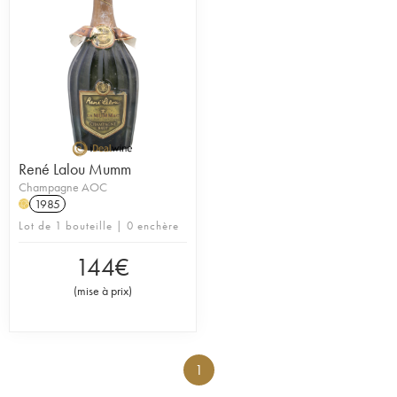
René Lalou Mumm
Champagne AOC
1985
H
Lot de 1 bouteille | 0 enchère
144
€
(
mise à prix
)
1