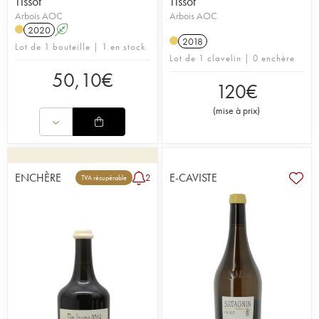
Tissot
Tissot
Arbois AOC
Arbois AOC
2020
A
2018
Lot de 1 bouteille | 1 en stock
Lot de 1 clavelin | 0 enchère
50,10
€
120
€
(
mise à prix
)
ENCHÈRE
E-CAVISTE
2
TVA récupérable