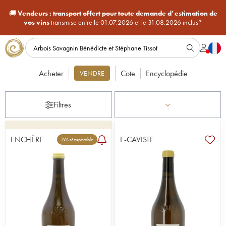
🚚
Vendeurs :
transport offert pour toute demande d’estimation de
vos vins
transmise entre le 01.07.2026 et le 31.08.2026 inclus*
Acheter
Cote
Encyclopédie
VENDRE
Filtres
ENCHÈRE
E-CAVISTE
TVA récupérable