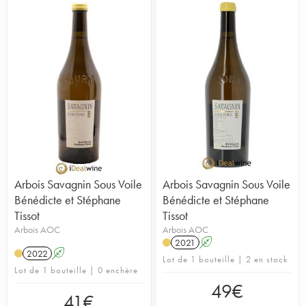
Arbois Savagnin Sous Voile
Arbois Savagnin Sous Voile
Bénédicte et Stéphane
Bénédicte et Stéphane
Tissot
Tissot
Arbois AOC
Arbois AOC
2021
A
2022
A
Lot de 1 bouteille | 2 en stock
Lot de 1 bouteille | 0 enchère
49
€
41
€