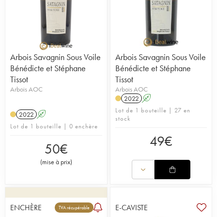
Arbois Savagnin Sous Voile
Arbois Savagnin Sous Voile
Bénédicte et Stéphane
Bénédicte et Stéphane
Tissot
Tissot
Arbois AOC
Arbois AOC
2022
A
Lot de 1 bouteille | 27 en
2022
A
stock
Lot de 1 bouteille | 0 enchère
49
€
50
€
(
mise à prix
)
ENCHÈRE
E-CAVISTE
TVA récupérable