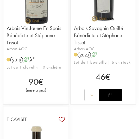
Arbois Vin Jaune En Spois
Arbois Savagnin Ouillé
Bénédicte et Stéphane
Bénédicte et Stéphane
Tissot
Tissot
Arbois AOC
Arbois AOC
2023
A
2018
A
S
Lot de 1 bouteille | 6 en stock
Lot de 1 clavelin | 0 enchère
46
€
90
€
(
mise à prix
)
E-CAVISTE