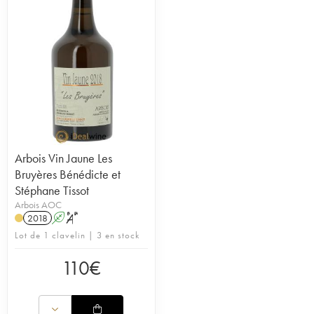
Arbois Vin Jaune Les
Bruyères Bénédicte et
Stéphane Tissot
Arbois AOC
2018
A
S
Lot de 1 clavelin | 3 en stock
110
€