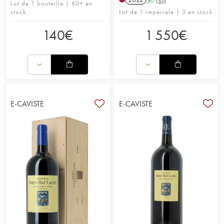
Lot de 1 bouteille | 60+ en
stock
Lot de 1 impériale | 3 en stock
140
€
1 550
€
E-CAVISTE
E-CAVISTE