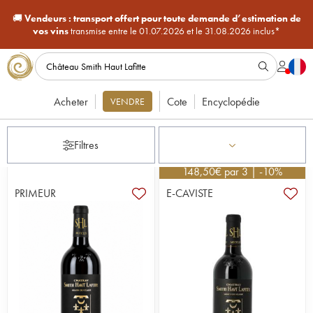
🚚
Vendeurs :
transport offert pour toute demande d’estimation de
vos vins
transmise entre le 01.07.2026 et le 31.08.2026 inclus*
Acheter
Cote
Encyclopédie
VENDRE
Filtres
148,50
€
par 3 | -10%
PRIMEUR
E-CAVISTE