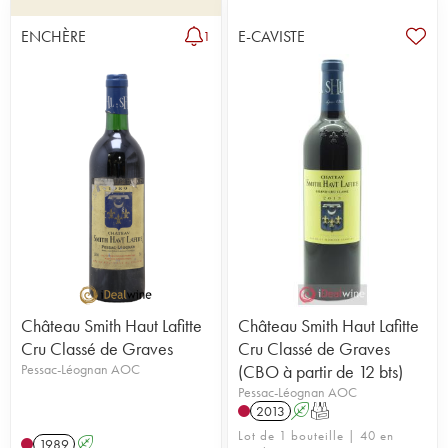
ENCHÈRE
E-CAVISTE
1
Château Smith Haut Lafitte
Château Smith Haut Lafitte
Cru Classé de Graves
Cru Classé de Graves
Pessac-Léognan AOC
(CBO à partir de 12 bts)
Pessac-Léognan AOC
2013
A
T
Lot de 1 bouteille | 40 en
1989
A