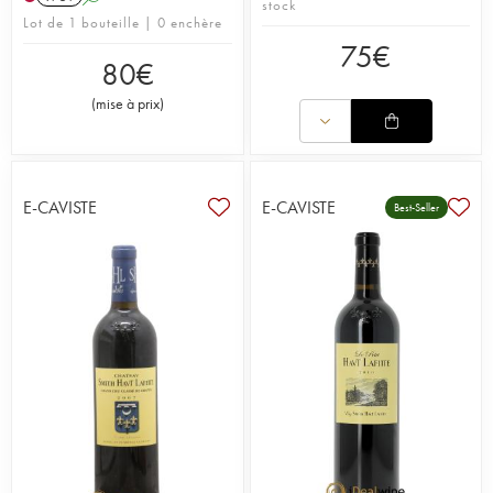
stock
Lot de 1 bouteille | 0 enchère
75
€
80
€
(
mise à prix
)
E-CAVISTE
E-CAVISTE
Best-Seller