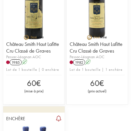
Château Smith Haut Lafitte
Château Smith Haut Lafitte
Cru Classé de Graves
Cru Classé de Graves
Pessac-Léognan AOC
Pessac-Léognan AOC
1985
A
1982
A
Lot de 1 bouteille | 0 enchère
Lot de 1 bouteille | 1 enchère
60
€
60
€
(
mise à prix
)
(
prix actuel
)
ENCHÈRE