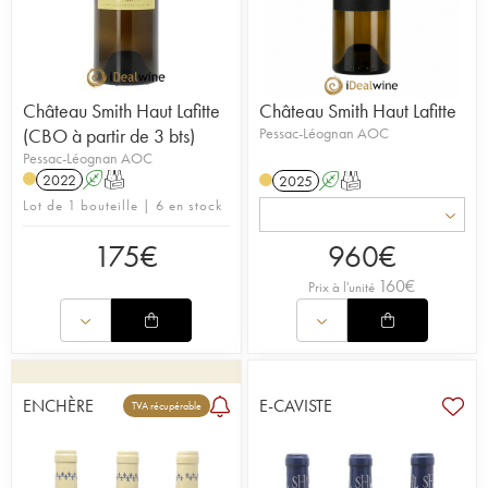
Château Smith Haut Lafitte
Château Smith Haut Lafitte
(CBO à partir de 3 bts)
Pessac-Léognan AOC
Pessac-Léognan AOC
2022
A
T
2025
A
T
Lot de 1 bouteille | 6 en stock
175
€
960
€
160
€
Prix à l'unité
ENCHÈRE
E-CAVISTE
TVA récupérable