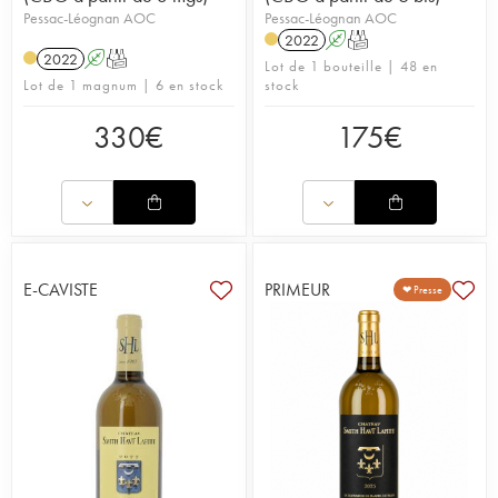
Pessac-Léognan AOC
Pessac-Léognan AOC
2022
A
T
2022
A
T
Lot de 1 bouteille | 48 en
Lot de 1 magnum | 6 en stock
stock
330
€
175
€
E-CAVISTE
PRIMEUR
❤ Presse