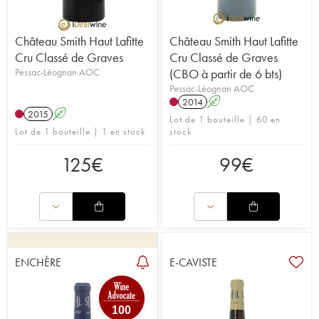
Château Smith Haut Lafitte
Château Smith Haut Lafitte
Cru Classé de Graves
Cru Classé de Graves
Pessac-Léognan AOC
(CBO à partir de 6 bts)
Pessac-Léognan AOC
2014
A
2015
A
Lot de 1 bouteille | 60 en
Lot de 1 bouteille | 1 en stock
stock
125
€
99
€
ENCHÈRE
E-CAVISTE
100