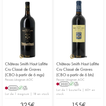
Château Smith Haut Lafitte
Château Smith Haut Lafitte
Cru Classé de Graves
Cru Classé de Graves
(CBO à partir de 6 mgs)
(CBO a partir de 6 bts)
Pessac-Léognan AOC
Pessac-Léognan AOC
2022
A
T
2020
A
T
Lot de 1 bouteille | 60+ en
Lot de 1 magnum | 18 en stock
stock
325
€
155
€