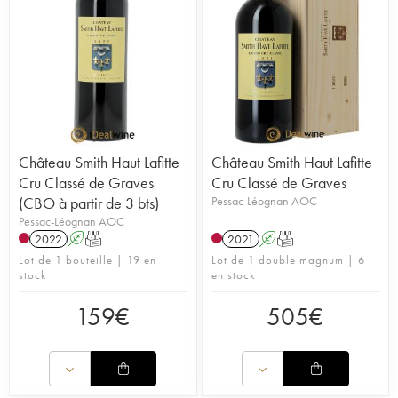
Château Smith Haut Lafitte
Château Smith Haut Lafitte
Cru Classé de Graves
Cru Classé de Graves
(CBO à partir de 3 bts)
Pessac-Léognan AOC
Pessac-Léognan AOC
2022
A
T
2021
A
T
Lot de 1 bouteille | 19 en
Lot de 1 double magnum | 6
stock
en stock
159
€
505
€