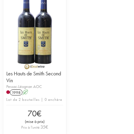
Les Hauts de Smith Second
Vin
Pessac-Léognan AOC
1998
A
Lot de 2 bouteilles | 0 enchère
70
€
(
mise à prix
)
35
€
Prix à l'unité