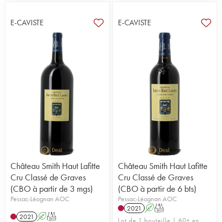
E-CAVISTE
E-CAVISTE
Château Smith Haut Lafitte
Château Smith Haut Lafitte
Cru Classé de Graves
Cru Classé de Graves
(CBO à partir de 3 mgs)
(CBO à partir de 6 bts)
Pessac-Léognan AOC
Pessac-Léognan AOC
2021
A
T
2021
A
T
Lot de 1 bouteille | 60+ en