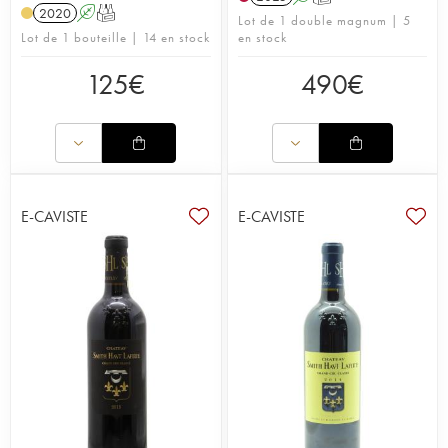
2020
A
T
Lot de 1 double magnum | 5
Lot de 1 bouteille | 14 en stock
en stock
125
€
490
€
E-CAVISTE
E-CAVISTE