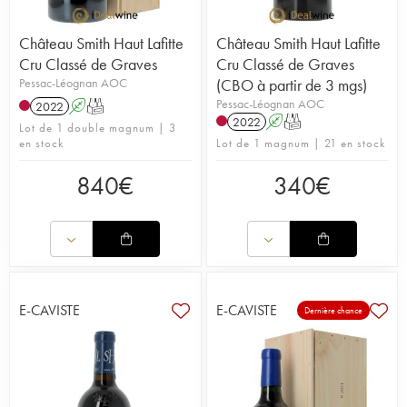
Château Smith Haut Lafitte
Château Smith Haut Lafitte
Cru Classé de Graves
Cru Classé de Graves
Pessac-Léognan AOC
(CBO à partir de 3 mgs)
Pessac-Léognan AOC
2022
A
T
2022
A
T
Lot de 1 double magnum | 3
en stock
Lot de 1 magnum | 21 en stock
840
€
340
€
E-CAVISTE
E-CAVISTE
Dernière chance