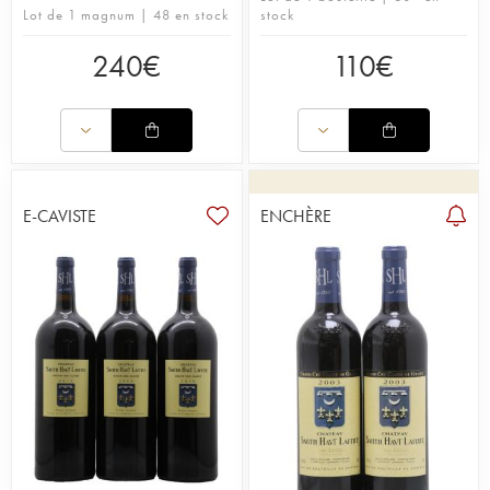
Lot de 1 magnum | 48 en stock
stock
240
€
110
€
E-CAVISTE
ENCHÈRE