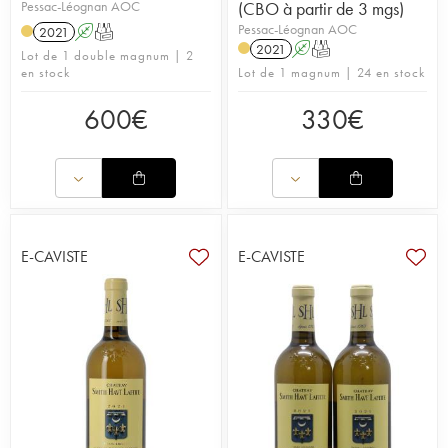
Pessac-Léognan AOC
(CBO à partir de 3 mgs)
Pessac-Léognan AOC
2021
A
T
2021
A
T
Lot de 1 double magnum | 2
en stock
Lot de 1 magnum | 24 en stock
600
€
330
€
E-CAVISTE
E-CAVISTE