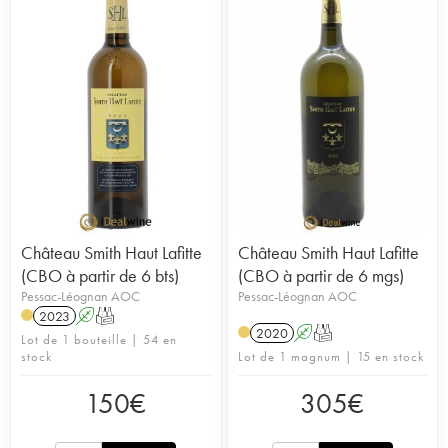
Château Smith Haut Lafitte
Château Smith Haut Lafitte
(CBO à partir de 6 bts)
(CBO à partir de 6 mgs)
Pessac-Léognan AOC
Pessac-Léognan AOC
2023
A
T
2020
A
T
Lot de 1 bouteille | 54 en
stock
Lot de 1 magnum | 15 en stock
150
€
305
€