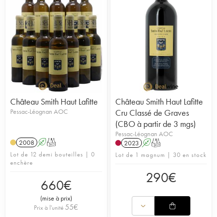
Château Smith Haut Lafitte
Château Smith Haut Lafitte
Pessac-Léognan AOC
Cru Classé de Graves
(CBO à partir de 3 mgs)
Pessac-Léognan AOC
2008
A
T
2023
A
T
Lot de 12 demi bouteilles | 0
Lot de 1 magnum | 30 en stock
enchère
290
€
660
€
(
mise à prix
)
55
€
Prix à l'unité