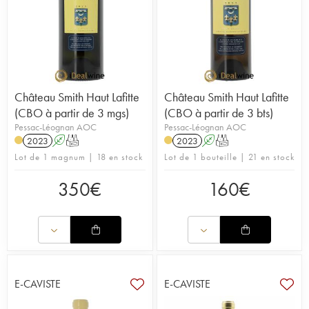
Château Smith Haut Lafitte
Château Smith Haut Lafitte
(CBO à partir de 3 mgs)
(CBO à partir de 3 bts)
Pessac-Léognan AOC
Pessac-Léognan AOC
2023
A
T
2023
A
T
Lot de 1 magnum | 18 en stock
Lot de 1 bouteille | 21 en stock
350
€
160
€
E-CAVISTE
E-CAVISTE