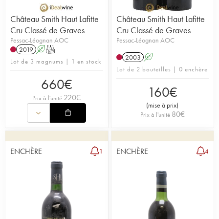
Château Smith Haut Lafitte
Château Smith Haut Lafitte
Cru Classé de Graves
Cru Classé de Graves
Pessac-Léognan AOC
Pessac-Léognan AOC
2019
A
T
2003
A
Lot de 3 magnums | 1 en stock
Lot de 2 bouteilles | 0 enchère
660
€
160
€
220
€
Prix à l'unité
(
mise à prix
)
80
€
Prix à l'unité
ENCHÈRE
ENCHÈRE
1
4