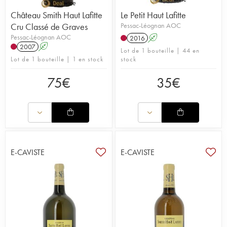
Château Smith Haut Lafitte
Le Petit Haut Lafitte
Cru Classé de Graves
Pessac-Léognan AOC
Pessac-Léognan AOC
2016
A
2007
A
Lot de 1 bouteille | 44 en
Lot de 1 bouteille | 1 en stock
stock
75
€
35
€
E-CAVISTE
E-CAVISTE