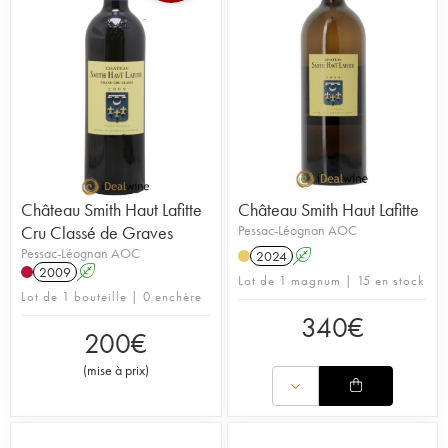
Château Smith Haut Lafitte
Château Smith Haut Lafitte
Cru Classé de Graves
Pessac-Léognan AOC
Pessac-Léognan AOC
2024
A
2009
A
Lot de 1 magnum | 15 en stock
Lot de 1 bouteille | 0 enchère
340
€
200
€
(
mise à prix
)