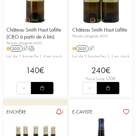
Château Smith Haut Lafitte
Château Smith Haut Lafitte
(CBO à partir de 6 bts)
Pessac-Léognan AOC
Pessac-Léognan AOC
2021
A
T
2021
A
Lot de 1 bouteille | 4 en stock
Lot de 2 bouteilles | 1 en stock
140
€
240
€
120
€
Prix à l'unité
ENCHÈRE
E-CAVISTE
1