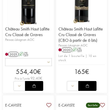
Château Smith Haut Lafitte
Château Smith Haut Lafitte
Cru Classé de Graves
Cru Classé de Graves
Pessac-Léognan AOC
(CBO à partir de 6 bts)
Pessac-Léognan AOC
2020
A
T
2025
A
T
Lot de 1 bouteille | 10 en
stock
554,40
€
165
€
92,40
€
Prix à l'unité
E-CAVISTE
E-CAVISTE
Best-Seller