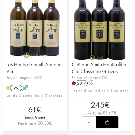
Les Hauts de Smith Second
Château Smith Haut Lafitte
Vin
Cru Classé de Graves
Pessac-Léognan AOC
Pessac-Léognan AOC
2017
A
1997
A
Lot de 3 bouteilles | 1 en stock
Lot de 3 bouteilles | 0 enchère
245
€
61
€
81,67
€
Prix à l'unité
(
mise à prix
)
20,33
€
Prix à l'unité