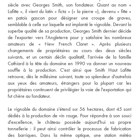
siècle avec Georges Smith, son fondateur. Quant au nom « 
Lafitte », il vient du latin « ficta » (« la pierre »), devenu « fitte » 
en patois gascon pour désigner une croupe de graves, 
semblable à celle sur laquelle est implanté le vignoble. Devant la 
superbe qualité de sa production, Georges Smith dernier décide 
de l'exporter vers l'Angleterre pour y satisfaire les nombreux 
amateurs de « New French Claret ». Après plusieurs 
changements de propriétaires au cours des deux siècles 
suivants, et un certain déclin qualitatif, l'arrivée de la famille 
Cathiard à la tête du domaine en 1990 va donner un nouveau 
souffle à la production. C'est ainsi que Smith Haut Lafitte 
retrouve, dès le millésime suivant, toute sa splendeur d'autrefois 
aux yeux des amateurs, étrangers pour la plupart car les 
propriétaires continuent de privilégier la voie de l'exportation qui 
fut chère au fondateur. 
Le vignoble du domaine s'étend sur 56 hectares, dont 45 sont 
dédiés à la production de vin rouge. Pour répondre à son souci 
d'excellence, le château possède aujourd'hui sa propre 
tonnellerie : il peut ainsi contrôler le processus de fabrication 
des barriques. Dans la même optique, une station météo 