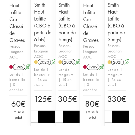
Smith
Smith
Smith
Haut
Haut
Haut
Haut
Haut
Lafitte
Lafitte
Lafitte
Lafitte
Lafitte
Cru
Cru
(CBO à
(CBO à
(CBO à
Classé
Classé
partir de
partir de
partir de
de
de
6 bts)
6 mgs)
3 mgs)
Graves
Graves
Pessac-
Pessac-
Pessac-
Pessac-
Pessac-
Léognan
Léognan
Léognan
Léognan
Léognan
AOC
AOC
AOC
AOC
AOC
2020
A
T
2020
A
T
2021
A
1982
A
1989
A
Lot de 1
Lot de 1
Lot de 1
Lot de 1
Lot de 1
bouteille
magnum
magnum
bouteille
bouteille
| 14 en
| 15 en
| 24 en
| 0
| 0
stock
stock
stock
enchère
enchère
125
€
305
€
330
€
60
€
80
€
(
mise à
(
mise à
prix
)
prix
)