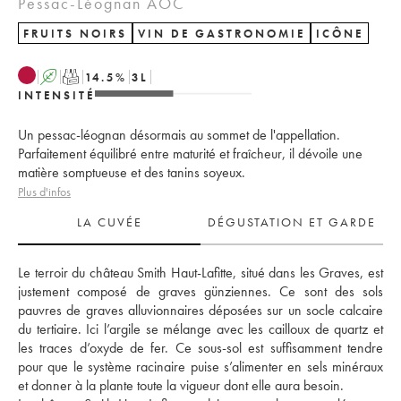
Pessac-Léognan AOC
FRUITS NOIRS
VIN DE GASTRONOMIE
ICÔNE
A
T
14.5
%
3
L
INTENSITÉ
Un pessac-léognan désormais au sommet de l'appellation.
Parfaitement équilibré entre maturité et fraîcheur, il dévoile une
matière somptueuse et des tanins soyeux.
Plus d'infos
LA CUVÉE
DÉGUSTATION ET GARDE
Le terroir du château Smith Haut-Lafitte, situé dans les Graves, est 
justement composé de graves günziennes. Ce sont des sols 
pauvres de graves alluvionnaires déposées sur un socle calcaire 
du tertiaire. Ici l’argile se mélange avec les cailloux de quartz et 
les traces d’oxyde de fer. Ce sous-sol est suffisamment tendre 
pour que le système racinaire puise s’alimenter en sels minéraux 
et donner à la plante toute la vigueur dont elle aura besoin. 