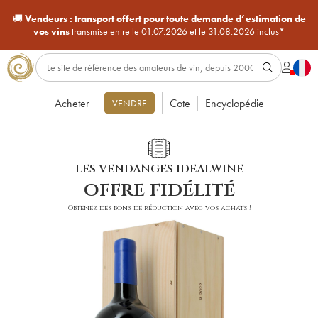
🚚
Vendeurs :
transport offert pour toute demande d’estimation de
vos vins
transmise entre le 01.07.2026 et le 31.08.2026 inclus*
Acheter
Cote
Encyclopédie
VENDRE
LES VENDANGES IDEALWINE
offre fidélité
Obtenez des bons de réduction avec vos achats !