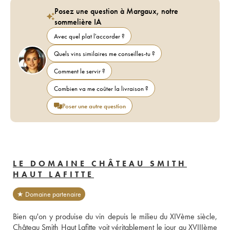
Posez une question à Margaux, notre
sommelière IA
Avec quel plat l'accorder ?
Quels vins similaires me conseilles-tu ?
Comment le servir ?
Combien va me coûter la livraison ?
Poser une autre question
LE DOMAINE CHÂTEAU SMITH
HAUT LAFITTE
★ Domaine partenaire
Bien qu'on y produise du vin depuis le milieu du XIVème siècle, 
Château Smith Haut Lafitte voit véritablement le jour au XVIIIème 