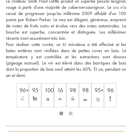
Le château Smith Haut Lafitte produit un superbe pessac-léognan 
rouge à partir d'une majorité de cabernet-sauvignon. Le cru n'a 
cessé de progresser jusqu'au millésime 2009 affublé d'un 100 
points par Robert Parker. Le nez est élégant, généreux, empreint 
de notes de fruits noirs et évolue vers des notes automnales. La 
bouche est superbe, concentrée et distinguée. Les millésimes 
récents iront assurément très loin. 
Pour réaliser cette cuvée, un tri minutieux a été effectué et les 
baies entières sont vinifiées dans de petites cuves en bois. La 
température y est contrôlée et les extractions sont douces 
(pigeage manuel). Le vin est élevé dans des barriques de bois 
dont la proportion de bois neuf atteint les 60%. Et ce, pendant un 
an et demi.
96+
95
100
16
98
98
95+
96