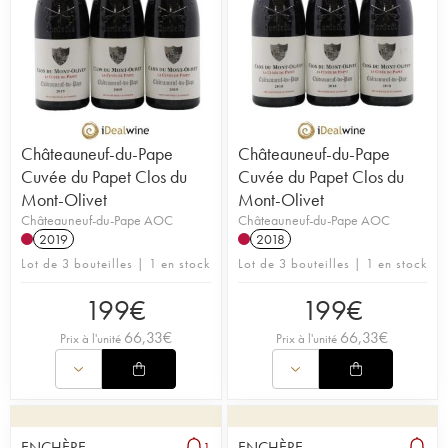
Châteauneuf-du-Pape
Châteauneuf-du-Pape
Cuvée du Papet Clos du
Cuvée du Papet Clos du
Mont-Olivet
Mont-Olivet
Châteauneuf-du-Pape AOC
Châteauneuf-du-Pape AOC
2019
2018
Lot de 3 bouteilles | 1 en stock
Lot de 3 bouteilles | 1 en stock
199
€
199
€
66,33
€
66,33
€
Prix à l'unité
Prix à l'unité
ENCHÈRE
ENCHÈRE
1