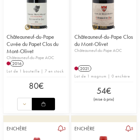
Châteauneuf-du-Pape
Châteauneuf-du-Pape Clos
Cuvée du Papet Clos du
du Mont-Olivet
Mont-Olivet
Châteauneuf-du-Pape AOC
Châteauneuf-du-Pape AOC
2016
2021
Lot de 1 bouteille | 7 en stock
Lot de 1 magnum | 0 enchère
80
€
54
€
(
mise à prix
)
ENCHÈRE
ENCHÈRE
3
5