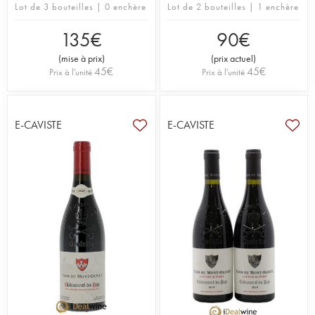
Lot de 3 bouteilles | 0 enchère
Lot de 2 bouteilles | 1 enchère
135
€
90
€
(
mise à prix
)
(
prix actuel
)
45
€
45
€
Prix à l'unité
Prix à l'unité
E-CAVISTE
E-CAVISTE