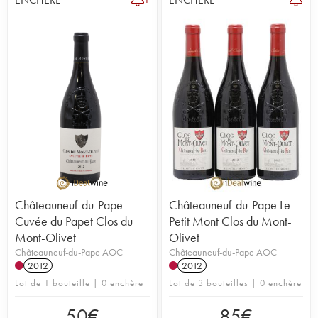
Châteauneuf-du-Pape
Châteauneuf-du-Pape Le
Cuvée du Papet Clos du
Petit Mont Clos du Mont-
Mont-Olivet
Olivet
Châteauneuf-du-Pape AOC
Châteauneuf-du-Pape AOC
2012
2012
Lot de 1 bouteille | 0 enchère
Lot de 3 bouteilles | 0 enchère
50
€
85
€