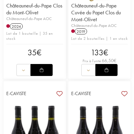
Châteauneuf-du-Pape Clos
Châteauneuf-du-Pape
du Mont-Olivet
Cuvée du Papet Clos du
Châteauneuf-du-Pape AOC
Mont-Olivet
Châteauneuf-du-Pape AOC
2024
2019
Lot de 1 bouteille | 35 en
stock
Lot de 2 bouteilles | 1 en stock
35
€
133
€
66,50
€
Prix à l'unité
E-CAVISTE
E-CAVISTE