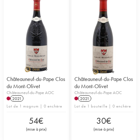
Châteauneuf-du-Pape Clos
Châteauneuf-du-Pape Clos
du Mont-Olivet
du Mont-Olivet
Châteauneuf-du-Pape AOC
Châteauneuf-du-Pape AOC
2021
2021
Lot de 1 magnum | 0 enchère
Lot de 1 bouteille | 0 enchère
54
€
30
€
(
mise à prix
)
(
mise à prix
)