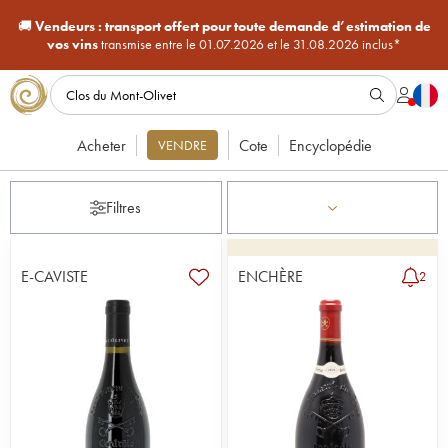
🚚
Vendeurs :
transport offert pour toute demande d’estimation de
vos vins
transmise entre le 01.07.2026 et le 31.08.2026 inclus*
Acheter
Cote
Encyclopédie
VENDRE
Filtres
E-CAVISTE
ENCHÈRE
2