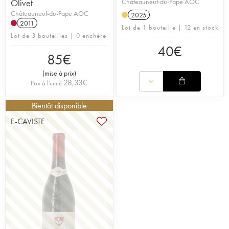
Olivet
Châteauneuf-du-Pape AOC
Châteauneuf-du-Pape AOC
2025
2011
Lot de 1 bouteille | 12 en stock
Lot de 3 bouteilles | 0 enchère
40
€
85
€
(
mise à prix
)
28,33
€
Prix à l'unité
Bientôt disponible
E-CAVISTE