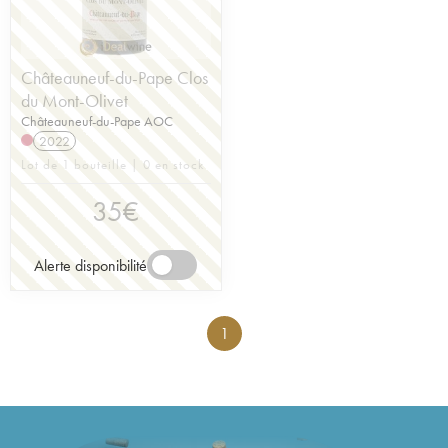
Châteauneuf-du-Pape Clos
du Mont-Olivet
Châteauneuf-du-Pape AOC
2022
Lot de 1 bouteille | 0 en stock
35
€
Alerte disponibilité
1