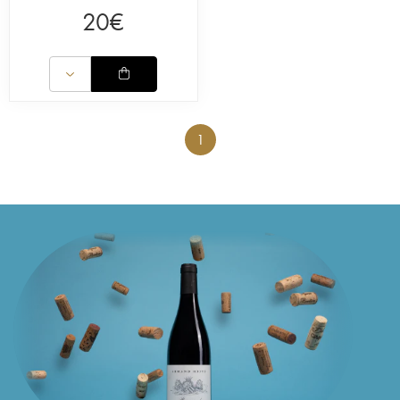
20
€
1