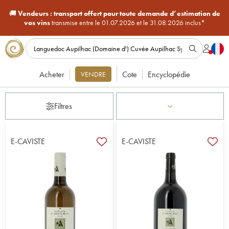
🚚
Vendeurs :
transport offert pour toute demande d’estimation de
vos vins
transmise entre le 01.07.2026 et le 31.08.2026 inclus*
Acheter
Cote
Encyclopédie
VENDRE
Filtres
E-CAVISTE
E-CAVISTE