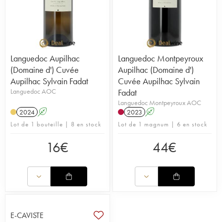
Languedoc Aupilhac
Languedoc Montpeyroux
(Domaine d') Cuvée
Aupilhac (Domaine d')
Aupilhac Sylvain Fadat
Cuvée Aupilhac Sylvain
Languedoc AOC
Fadat
Languedoc Montpeyroux AOC
2024
A
2023
A
Lot de 1 bouteille | 8 en stock
Lot de 1 magnum | 6 en stock
16
€
44
€
E-CAVISTE