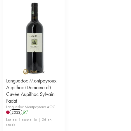
Languedoc Montpeyroux
Aupilhac (Domaine d')
Cuvée Aupilhac Sylvain
Fadat
Languedoc Montpeyroux AOC
2023
A
Lot de 1 bouteille | 36 en
stock