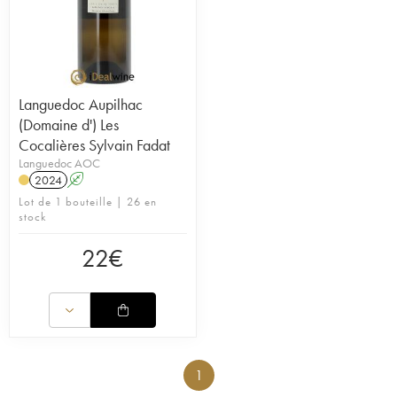
Languedoc Aupilhac
(Domaine d') Les
Cocalières Sylvain Fadat
Languedoc AOC
2024
A
Lot de 1 bouteille | 26 en
stock
22
€
1