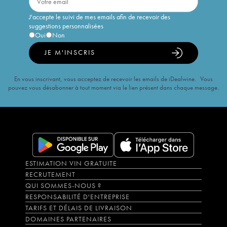
J'accepte le suivi de mes emails afin de recevoir des
suggestions personnalisées
Oui
Non
JE M'INSCRIS
En vous inscrivant, vous acceptez de recevoir les emails de iDealwine. Vous
pouvez vous désabonner à tout moment via le lien présent dans chaque message.
ESTIMATION VIN GRATUITE
RECRUTEMENT
QUI SOMMES-NOUS ?
RESPONSABILITÉ D'ENTREPRISE
TARIFS ET DÉLAIS DE LIVRAISON
DOMAINES PARTENAIRES