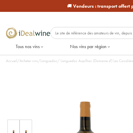
🚚
Vendeurs :
transport offert
Tous nos vins
Nos vins par région
Accueil
/
Acheter vins
/
Languedoc
/