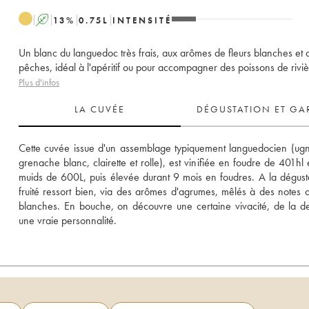
A
13
%
0.75
L
INTENSITÉ
Un blanc du languedoc très frais, aux arômes de fleurs blanches et 
pêches, idéal à l'apéritif ou pour accompagner des poissons de riviè
Plus d'infos
LA CUVÉE
DÉGUSTATION ET GA
Cette cuvée issue d'un assemblage typiquement languedocien (ugni
grenache blanc, clairette et rolle), est vinifiée en foudre de 401hl 
muids de 600L, puis élevée durant 9 mois en foudres. A la dégustat
fruité ressort bien, via des arômes d'agrumes, mêlés à des notes de
blanches. En bouche, on découvre une certaine vivacité, de la den
une vraie personnalité.