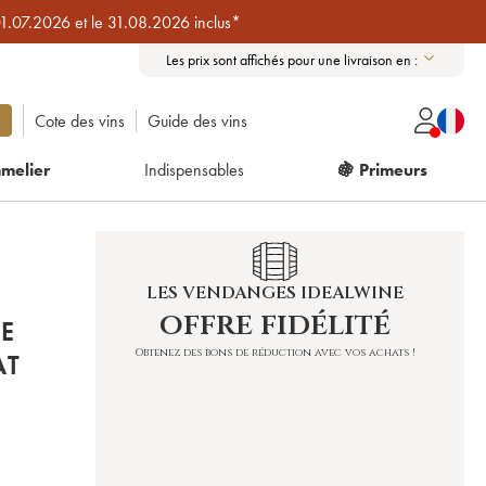
01.07.2026 et le 31.08.2026 inclus*
Les prix sont affichés pour une livraison en :
Cote des vins
Guide des vins
melier
Indispensables
🍇 Primeurs
LES VENDANGES IDEALWINE
offre fidélité
E
Obtenez des bons de réduction avec vos achats !
AT