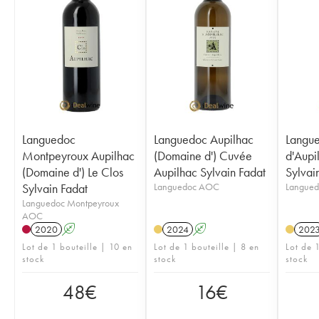
Languedoc
Languedoc Aupilhac
Langu
Montpeyroux Aupilhac
(Domaine d') Cuvée
d'Aupi
(Domaine d') Le Clos
Aupilhac Sylvain Fadat
Sylvai
Sylvain Fadat
Languedoc AOC
Langue
Languedoc Montpeyroux
AOC
2020
A
2024
A
202
Lot de 1 bouteille | 10 en
Lot de 1 bouteille | 8 en
Lot de 
stock
stock
stock
48
€
16
€