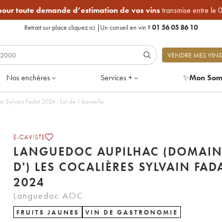
 pour toute demande d’estimation de vos vins
transmise entre le 
Retrait sur place
cliquez ici
|
Un conseil en vin ?
01 56 05 86 10
VENDRE MES VINS
Nos enchères
Services +
✨
Mon Som
Languedoc Aupilhac (Domaine d') Les Cocalières Sylvain Fadat 2024 - Lot de 1 bouteille
E-CAVISTE
LANGUEDOC AUPILHAC (DOMAIN
D') LES COCALIÈRES SYLVAIN FAD
2024
Languedoc AOC
FRUITS JAUNES
VIN DE GASTRONOMIE