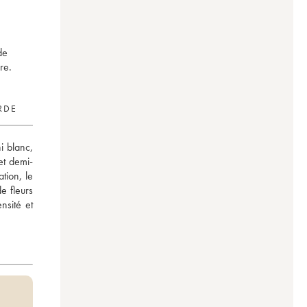
de
re.
RDE
 blanc, 
et demi-
ion, le 
 fleurs 
sité et 