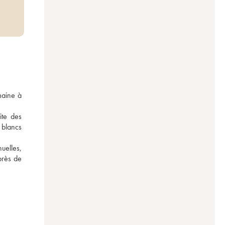
aine à 
te des 
 blancs 
elles, 
près de 