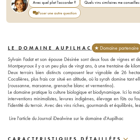
Avec quel plat l'accorder ?
Quels vins similaires me conseilles-
Poser une autre question
LE DOMAINE AUPILHAC
★ Domaine partenaire
Sylvain Fadat et son épouse Désirée sont deux fous de vignes et de t
Montpeyroux il y a un peu plus de vingt ans, à une trentaine de kilo
Deux terroirs bien distincts composent leur vignoble de 26 hectare
Cocalières, plus frais car situé en altitude, où la syrah domine tant el
(roussanne, marsanne, grenache blanc et vermentino). 
Le domaine pratique la culture biologique et biodynamique. Ici la ma
interventions minimalistes, levures indigènes, élevage en fûts ou foudr
l'identité du terroir. Avec des vins riches, gourmands et équilibrés, l
 Lire l'article du Journal iDealwine sur le domaine d'Aupilhac
CARACTERISTIQUES DÉTAILLÉES