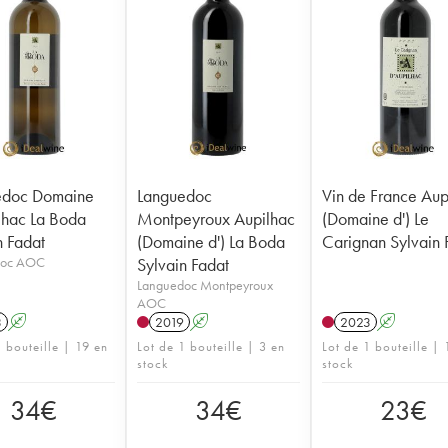
edoc Domaine
Languedoc
Vin de France Aup
lhac La Boda
Montpeyroux Aupilhac
(Domaine d') Le
n Fadat
(Domaine d') La Boda
Carignan Sylvain 
doc AOC
Sylvain Fadat
Languedoc Montpeyroux
AOC
3
A
2019
A
2023
A
1 bouteille | 19 en
Lot de 1 bouteille | 3 en
Lot de 1 bouteille | 
stock
stock
34
€
34
€
23
€