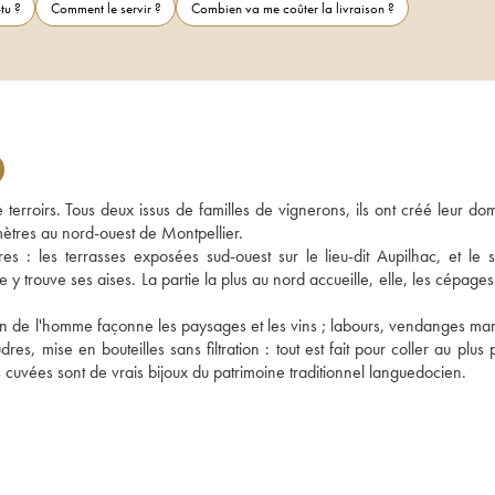
tu ?
Comment le servir ?
Combien va me coûter la livraison ?
erroirs. Tous deux issus de familles de vignerons, ils ont créé leur dom
mètres au nord-ouest de Montpellier. 
s : les terrasses exposées sud-ouest sur le lieu-dit Aupilhac, et le si
le y trouve ses aises. La partie la plus au nord accueille, elle, les cépages
in de l'homme façonne les paysages et les vins ; labours, vendanges manu
es, mise en bouteilles sans filtration : tout est fait pour coller au plus 
es cuvées sont de vrais bijoux du patrimoine traditionnel languedocien. 