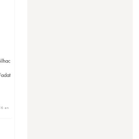
ilhac
Fadat
16 en