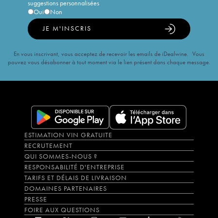
suggestions personnalisées
Oui
Non
JE M'INSCRIS
En vous inscrivant, vous acceptez de recevoir les emails de iDealwine. Vous
pouvez vous désabonner à tout moment via le lien présent dans chaque message.
ESTIMATION VIN GRATUITE
RECRUTEMENT
QUI SOMMES-NOUS ?
RESPONSABILITÉ D'ENTREPRISE
TARIFS ET DÉLAIS DE LIVRAISON
DOMAINES PARTENAIRES
PRESSE
FOIRE AUX QUESTIONS