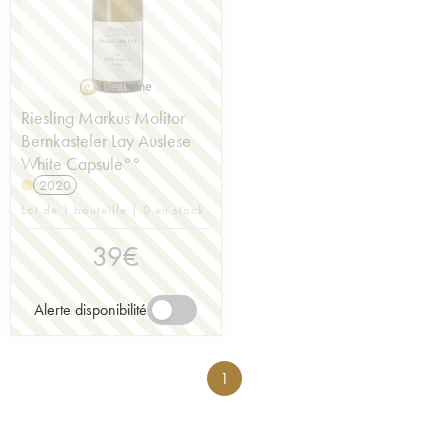
Riesling Markus Molitor
Bernkasteler Lay Auslese
White Capsule°°
2020
Lot de 1 bouteille | 0 en stock
39
€
Alerte disponibilité
1