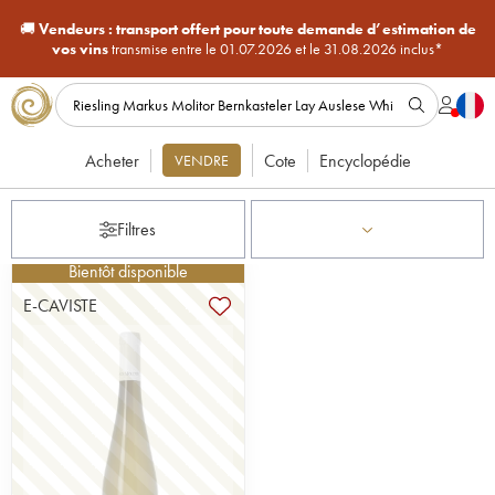
🚚
Vendeurs :
transport offert pour toute demande d’estimation de
vos vins
transmise entre le 01.07.2026 et le 31.08.2026 inclus*
Acheter
Cote
Encyclopédie
VENDRE
Filtres
Bientôt disponible
E-CAVISTE