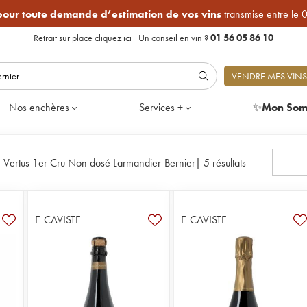
 pour toute demande d’estimation de vos vins
transmise entre le 
Retrait sur place
cliquez ici
|
Un conseil en vin ?
01 56 05 86 10
VENDRE MES VINS
Nos enchères
Services +
✨
Mon Som
e Vertus 1er Cru Non dosé Larmandier-Bernier
|
5 résultats
E-CAVISTE
E-CAVISTE