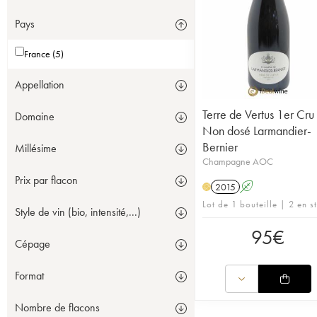
Pays
France (5)
Appellation
Terre de Vertus 1er Cru
Domaine
Non dosé Larmandier-
Bernier
Millésime
Champagne AOC
Prix par flacon
2015
A
H
Lot de 1 bouteille | 2 en s
Style de vin (bio, intensité,...)
95
€
Cépage
Format
Nombre de flacons