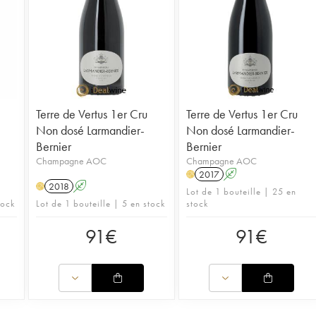
Terre de Vertus 1er Cru
Terre de Vertus 1er Cru
Non dosé Larmandier-
Non dosé Larmandier-
Bernier
Bernier
Champagne AOC
Champagne AOC
2017
A
H
2018
A
H
Lot de 1 bouteille | 25 en
tock
Lot de 1 bouteille | 5 en stock
stock
91
€
91
€