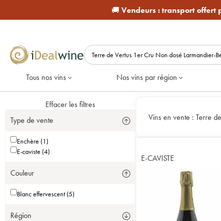
🚚
Vendeurs :
transport offert
Tous nos vins
Nos vins par région
Effacer les filtres
Vins en vente :
Terre d
Type de vente
Enchère (1)
E-caviste (4)
E-CAVISTE
Couleur
Blanc effervescent (5)
Région