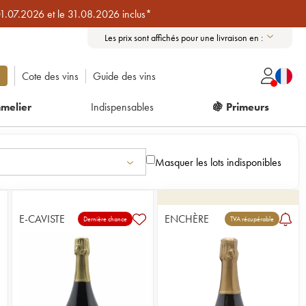
01.07.2026 et le 31.08.2026 inclus*
Les prix sont affichés pour une livraison en :
Cote des vins
Guide des vins
melier
Indispensables
🍇 Primeurs
Masquer les lots indisponibles
E-CAVISTE
ENCHÈRE
Dernière chance
TVA récupérable