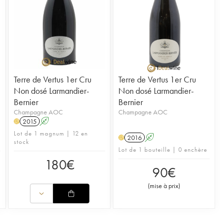
Terre de Vertus 1er Cru
Terre de Vertus 1er Cru
Non dosé Larmandier-
Non dosé Larmandier-
Bernier
Bernier
Champagne AOC
Champagne AOC
2015
A
H
Lot de 1 magnum | 12 en
2016
A
H
stock
Lot de 1 bouteille | 0 enchère
180
€
90
€
(
mise à prix
)