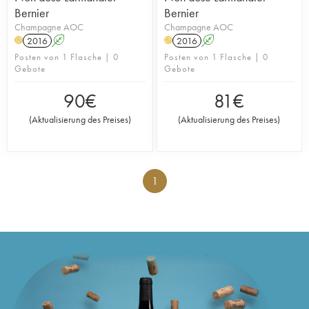
Bernier
Bernier
Champagne AOC
Champagne AOC
2016
A
2016
A
H
H
Posten von 1 Flasche | 0
Posten von 1 Flasche | 0
Gebote
Gebote
90
€
81
€
(
Aktualisierung des Preises
)
(
Aktualisierung des Preises
)
1