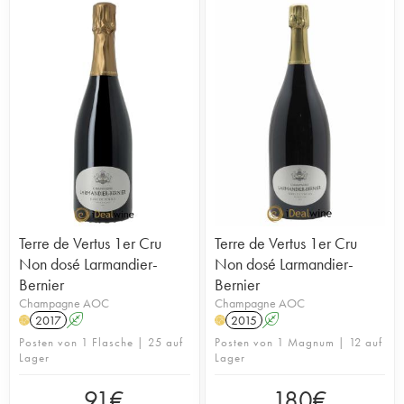
Terre de Vertus 1er Cru
Terre de Vertus 1er Cru
Non dosé Larmandier-
Non dosé Larmandier-
Bernier
Bernier
Champagne AOC
Champagne AOC
2017
A
2015
A
H
H
Posten von 1 Flasche | 25 auf
Posten von 1 Magnum | 12 auf
Lager
Lager
91
€
180
€