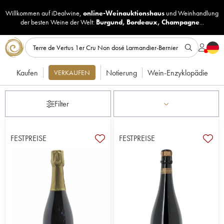
Willkommen auf iDealwine,
online-Weinauktionshaus
und
Weinhandlung
der besten Weine der Welt:
Burgund
,
Bordeaux
,
Champagne
...
Kaufen
Notierung
Wein-Enzyklopädie
VERKAUFEN
Filter
FESTPREISE
FESTPREISE