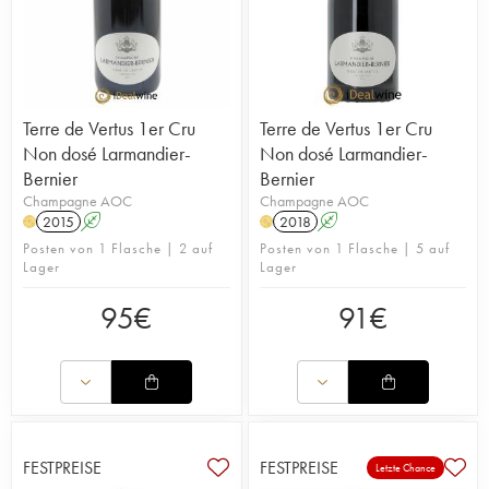
Terre de Vertus 1er Cru
Terre de Vertus 1er Cru
Non dosé Larmandier-
Non dosé Larmandier-
Bernier
Bernier
Champagne AOC
Champagne AOC
2015
A
2018
A
H
H
Posten von 1 Flasche | 2 auf
Posten von 1 Flasche | 5 auf
Lager
Lager
95
€
91
€
FESTPREISE
FESTPREISE
Letzte Chance