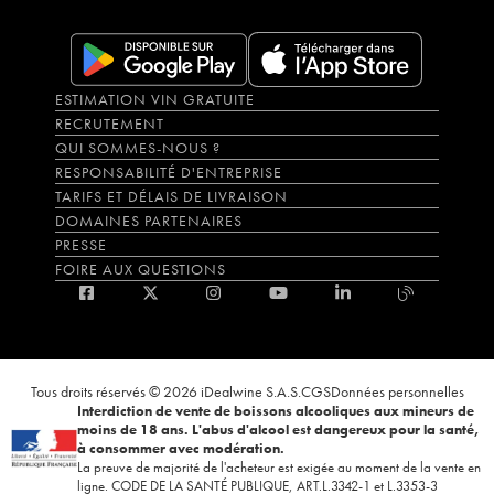
ESTIMATION VIN GRATUITE
RECRUTEMENT
QUI SOMMES-NOUS ?
RESPONSABILITÉ D'ENTREPRISE
TARIFS ET DÉLAIS DE LIVRAISON
DOMAINES PARTENAIRES
PRESSE
FOIRE AUX QUESTIONS
Tous droits réservés © 2026 iDealwine S.A.S.
CGS
Données personnelles
Interdiction de vente de boissons alcooliques aux mineurs de
moins de 18 ans. L'abus d'alcool est dangereux pour la santé,
à consommer avec modération.
La preuve de majorité de l'acheteur est exigée au moment de la vente en
ligne. CODE DE LA SANTÉ PUBLIQUE, ART.L.3342-1 et L.3353-3