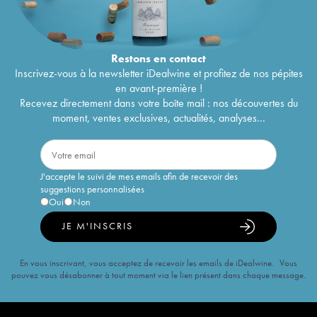
Restons en
contact
Inscrivez-vous à la newsletter iDealwine et profitez de nos pépites
en avant-première !
Recevez directement dans votre boîte mail : nos découvertes du
moment, ventes exclusives, actualités, analyses...
J'accepte le suivi de mes emails afin de recevoir des
suggestions personnalisées
Oui
Non
JE M'INSCRIS
En vous inscrivant, vous acceptez de recevoir les emails de iDealwine. Vous
pouvez vous désabonner à tout moment via le lien présent dans chaque message.