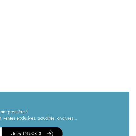
vant-première !
ventes exclusives, actualités, analyses...
JE M'INSCRIS