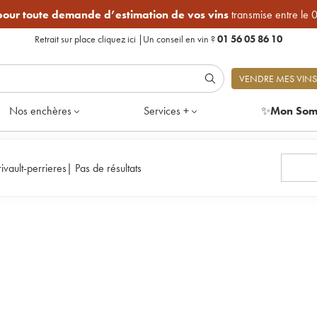
 pour toute demande d’estimation de vos vins
transmise entre le 
Retrait sur place
cliquez ici
|
Un conseil en vin ?
01 56 05 86 10
VENDRE MES VINS
Nos enchères
Services +
✨
Mon Som
rivault-perrieres
|
Pas de résultats