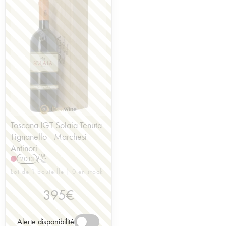
Toscana IGT Solaia Tenuta
Tignanello - Marchesi
Antinori
2013
T
Lot de 1 bouteille | 0 en stock
395
€
Alerte disponibilité