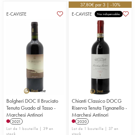
37,80
€
par 3 | -10%
E-CAVISTE
E-CAVISTE
Nos indispensables
Bolgheri DOC Il Bruciato
Chianti Classico DOCG
Tenuta Guado al Tasso -
Riserva Tenuta Tignanello -
Marchesi Antinori
Marchesi Antinori
2021
2020
Lot de 1 bouteille | 39 en
Lot de 1 bouteille | 37 en
stock
stock