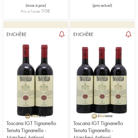
(
mise à prix
)
(
prix actuel
)
110
€
Prix à l'unité
ENCHÈRE
ENCHÈRE
Toscana IGT Tignanello
Toscana IGT Tignanello
Tenuta Tignanello -
Tenuta Tignanello -
Marchesi Antinori
Marchesi Antinori