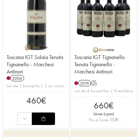
Toscana IGT Solaia Tenuta
Toscana IGT Tignanello
Tignanello - Marchesi
Tenuta Tignanello -
Antinori
Marchesi Antinori
2006
2019
T
Lot de 1 bouteille | 2 en stock
Lot de 6 bouteilles | 0 enchère
460
€
660
€
(
mise à prix
)
110
€
Prix à l'unité