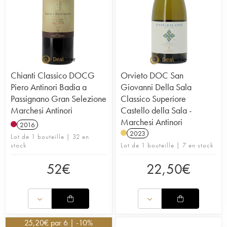
Chianti Classico DOCG
Orvieto DOC San
Piero Antinori Badia a
Giovanni Della Sala
Passignano Gran Selezione
Classico Superiore
Marchesi Antinori
Castello della Sala -
Marchesi Antinori
2016
2023
Lot de 1 bouteille | 32 en
stock
Lot de 1 bouteille | 7 en stock
52
€
22,50
€
25,20
€
par 6 | -10%