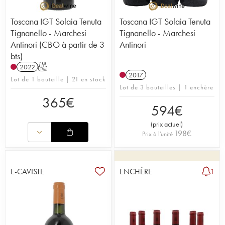
Toscana IGT Solaia Tenuta
Toscana IGT Solaia Tenuta
Tignanello - Marchesi
Tignanello - Marchesi
Antinori (CBO à partir de 3
Antinori
bts)
2022
T
2017
Lot de 1 bouteille | 21 en stock
Lot de 3 bouteilles | 1 enchère
365
€
594
€
(
prix actuel
)
198
€
Prix à l'unité
E-CAVISTE
ENCHÈRE
1