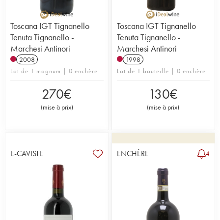
Toscana IGT Tignanello
Toscana IGT Tignanello
Tenuta Tignanello -
Tenuta Tignanello -
Marchesi Antinori
Marchesi Antinori
2008
1998
Lot de 1 magnum | 0 enchère
Lot de 1 bouteille | 0 enchère
270
€
130
€
(
mise à prix
)
(
mise à prix
)
E-CAVISTE
ENCHÈRE
4