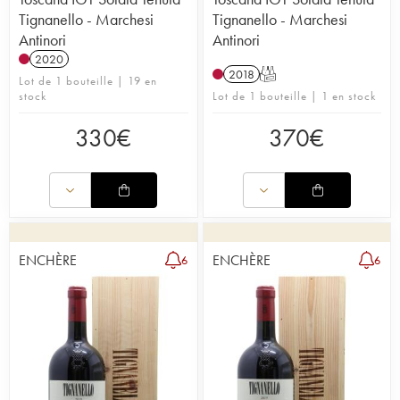
Tignanello - Marchesi
Tignanello - Marchesi
Antinori
Antinori
2020
2018
T
Lot de 1 bouteille | 19 en
stock
Lot de 1 bouteille | 1 en stock
330
€
370
€
ENCHÈRE
ENCHÈRE
6
6