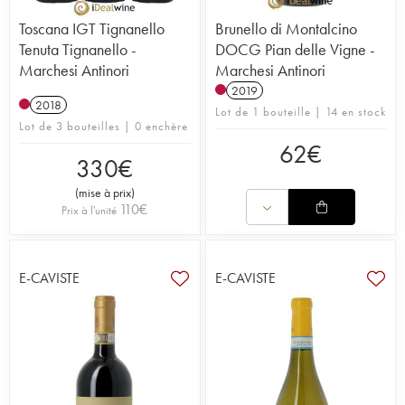
Toscana IGT Tignanello
Brunello di Montalcino
Tenuta Tignanello -
DOCG Pian delle Vigne -
Marchesi Antinori
Marchesi Antinori
2019
2018
Lot de 1 bouteille | 14 en stock
Lot de 3 bouteilles | 0 enchère
62
€
330
€
(
mise à prix
)
110
€
Prix à l'unité
E-CAVISTE
E-CAVISTE