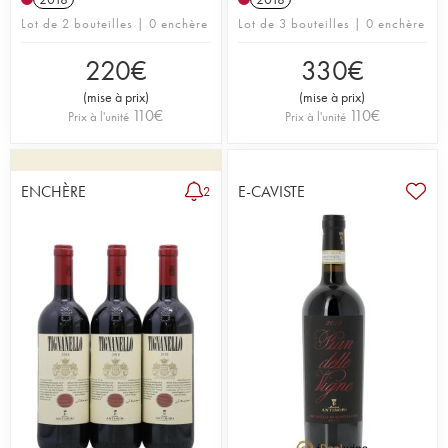
Lot de 2 bouteilles | 0 enchère
Lot de 3 bouteilles | 0 enchère
220
€
330
€
(
mise à prix
)
(
mise à prix
)
110
€
110
€
Prix à l'unité
Prix à l'unité
ENCHÈRE
E-CAVISTE
2