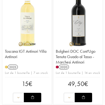
Toscana IGT Antinori Villa
Bolgheri DOC Cont'Ugo
Antinori
Tenuta Guado al Tasso -
Marchesi Antinori
2023
2020
Lot de 1 bouteille | 7 en stock
Lot de 1 bouteille | 14 en stock
15
€
49,50
€