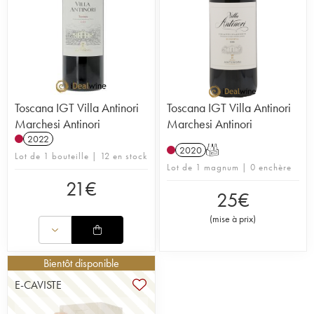
Toscana IGT Villa Antinori
Toscana IGT Villa Antinori
Marchesi Antinori
Marchesi Antinori
2022
2020
T
Lot de 1 bouteille | 12 en stock
Lot de 1 magnum | 0 enchère
21
€
25
€
(
mise à prix
)
Bientôt disponible
E-CAVISTE