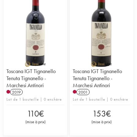
Toscana IGT Tignanello
Toscana IGT Tignanello
Tenuta Tignanello -
Tenuta Tignanello -
Marchesi Antinori
Marchesi Antinori
2019
2001
Lot de 1 bouteille | 0 enchère
Lot de 1 bouteille | 0 enchère
110
€
153
€
(
mise à prix
)
(
mise à prix
)