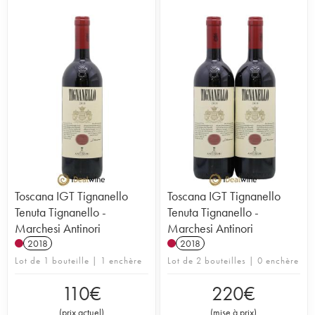
Toscana IGT Tignanello
Toscana IGT Tignanello
Tenuta Tignanello -
Tenuta Tignanello -
Marchesi Antinori
Marchesi Antinori
2018
2018
Lot de 1 bouteille | 1 enchère
Lot de 2 bouteilles | 0 enchère
110
€
220
€
(
prix actuel
)
(
mise à prix
)