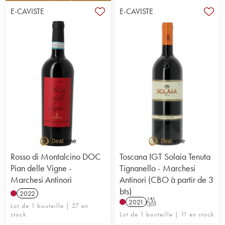
E-CAVISTE
E-CAVISTE
Rosso di Montalcino DOC
Toscana IGT Solaia Tenuta
Pian delle Vigne -
Tignanello - Marchesi
Marchesi Antinori
Antinori (CBO à partir de 3
bts)
2022
2021
T
Lot de 1 bouteille | 27 en
stock
Lot de 1 bouteille | 11 en stock