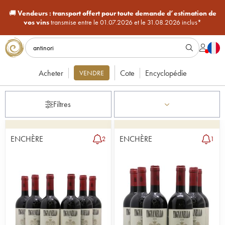
🚚
Vendeurs :
transport offert pour toute demande d’estimation de
vos vins
transmise entre le 01.07.2026 et le 31.08.2026 inclus*
Acheter
Cote
Encyclopédie
VENDRE
Filtres
ENCHÈRE
ENCHÈRE
2
1