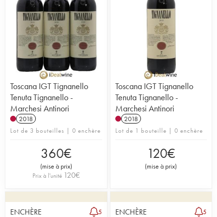
Toscana IGT Tignanello
Toscana IGT Tignanello
Tenuta Tignanello -
Tenuta Tignanello -
Marchesi Antinori
Marchesi Antinori
2018
2018
Lot de 3 bouteilles | 0 enchère
Lot de 1 bouteille | 0 enchère
360
€
120
€
(
mise à prix
)
(
mise à prix
)
120
€
Prix à l'unité
ENCHÈRE
ENCHÈRE
5
5