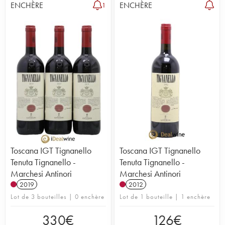
ENCHÈRE
ENCHÈRE
1
Toscana IGT Tignanello
Toscana IGT Tignanello
Tenuta Tignanello -
Tenuta Tignanello -
Marchesi Antinori
Marchesi Antinori
2019
2012
Lot de 3 bouteilles | 0 enchère
Lot de 1 bouteille | 1 enchère
330
€
126
€