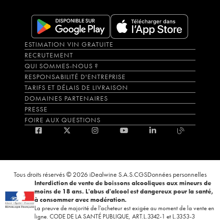
ESTIMATION VIN GRATUITE
RECRUTEMENT
QUI SOMMES-NOUS ?
RESPONSABILITÉ D'ENTREPRISE
TARIFS ET DÉLAIS DE LIVRAISON
DOMAINES PARTENAIRES
PRESSE
FOIRE AUX QUESTIONS
Tous droits réservés © 2026 iDealwine S.A.S.
CGS
Données personnelles
Interdiction de vente de boissons alcooliques aux mineurs de
moins de 18 ans. L'abus d'alcool est dangereux pour la santé,
à consommer avec modération.
La preuve de majorité de l'acheteur est exigée au moment de la vente en
ligne. CODE DE LA SANTÉ PUBLIQUE, ART.L.3342-1 et L.3353-3