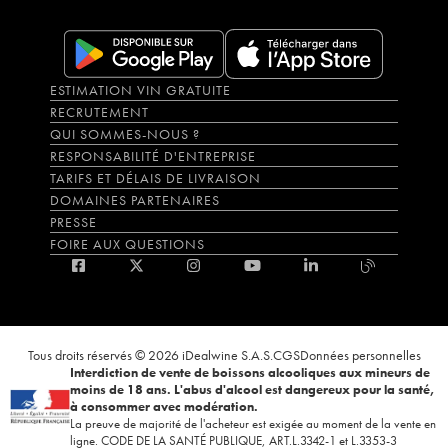
ESTIMATION VIN GRATUITE
RECRUTEMENT
QUI SOMMES-NOUS ?
RESPONSABILITÉ D'ENTREPRISE
TARIFS ET DÉLAIS DE LIVRAISON
DOMAINES PARTENAIRES
PRESSE
FOIRE AUX QUESTIONS
Tous droits réservés © 2026 iDealwine S.A.S.
CGS
Données personnelles
Interdiction de vente de boissons alcooliques aux mineurs de
moins de 18 ans. L'abus d'alcool est dangereux pour la santé,
à consommer avec modération.
La preuve de majorité de l'acheteur est exigée au moment de la vente en
ligne. CODE DE LA SANTÉ PUBLIQUE, ART.L.3342-1 et L.3353-3