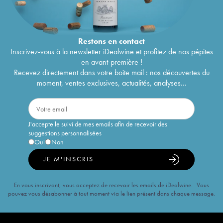
Restons en
contact
Inscrivez-vous à la newsletter iDealwine et profitez de nos pépites
en avant-première !
Recevez directement dans votre boîte mail : nos découvertes du
moment, ventes exclusives, actualités, analyses...
J'accepte le suivi de mes emails afin de recevoir des
suggestions personnalisées
Oui
Non
JE M'INSCRIS
En vous inscrivant, vous acceptez de recevoir les emails de iDealwine. Vous
pouvez vous désabonner à tout moment via le lien présent dans chaque message.