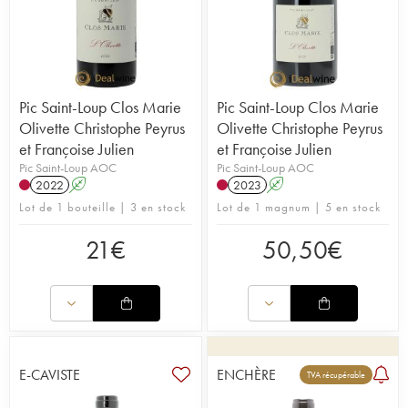
Pic Saint-Loup Clos Marie
Pic Saint-Loup Clos Marie
Olivette Christophe Peyrus
Olivette Christophe Peyrus
et Françoise Julien
et Françoise Julien
Pic Saint-Loup AOC
Pic Saint-Loup AOC
2022
A
2023
A
Lot de 1 bouteille | 3 en stock
Lot de 1 magnum | 5 en stock
21
€
50,50
€
E-CAVISTE
ENCHÈRE
TVA récupérable