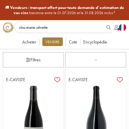
🚚
Vendeurs :
transport offert pour toute demande d’estimation de
vos vins
transmise entre le 01.07.2026 et le 31.08.2026 inclus*
Acheter
Cote
Encyclopédie
VENDRE
Filtres
E-CAVISTE
E-CAVISTE