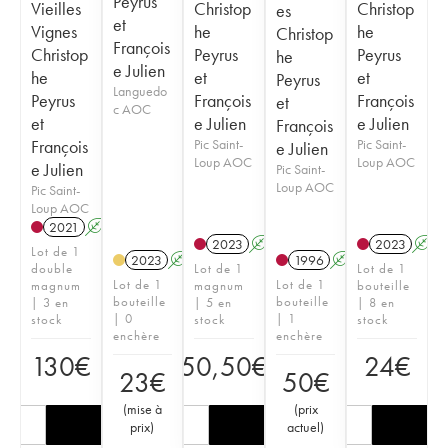
Peyrus
Vieilles
Christop
Christop
es
et
Vignes
he
he
Christop
François
Christop
Peyrus
Peyrus
he
e Julien
he
et
et
Peyrus
Languedo
Peyrus
François
François
et
c AOC
et
e Julien
e Julien
François
François
Pic Saint-
Pic Saint-
e Julien
Loup AOC
Loup AOC
e Julien
Pic Saint-
Loup AOC
Pic Saint-
Loup AOC
2021
A
2023
A
2023
A
Lot de 1
2023
A
1996
A
double
Lot de 1
Lot de 1
Lot de 1
Lot de 1
magnum
magnum
bouteille
bouteille
bouteille
| 3 en
| 5 en
| 8 en
| 0
| 1
stock
stock
stock
enchère
enchère
130
€
50,50
€
24
€
23
€
50
€
(
mise à
(
prix
prix
)
actuel
)