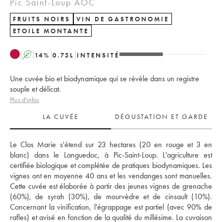
Pic Saint-Loup AOC
FRUITS NOIRS
VIN DE GASTRONOMIE
ETOILE MONTANTE
A
14
%
0.75
L
INTENSITÉ
Une cuvée bio et biodynamique qui se révèle dans un registre
souple et délicat.
Plus d'infos
LA CUVÉE
DÉGUSTATION ET GARDE
Le Clos Marie s'étend sur 23 hectares (20 en rouge et 3 en 
blanc) dans le Languedoc, à Pic-Saint-Loup. L'agriculture est 
certifiée biologique et complétée de pratiques biodynamiques. Les 
vignes ont en moyenne 40 ans et les vendanges sont manuelles. 
Cette cuvée est élaborée à partir des jeunes vignes de grenache 
(60%), de syrah (30%), de mourvèdre et de cinsault (10%). 
Concernant la vinification, l'égrappage est partiel (avec 90% de 
rafles) et avisé en fonction de la qualité du millésime. La cuvaison 