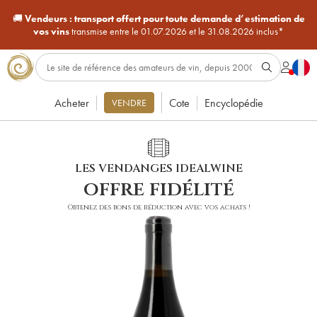
🚚
Vendeurs :
transport offert pour toute demande d’estimation de
vos vins
transmise entre le 01.07.2026 et le 31.08.2026 inclus*
Acheter
Cote
Encyclopédie
VENDRE
LES VENDANGES IDEALWINE
offre fidélité
Obtenez des bons de réduction avec vos achats !