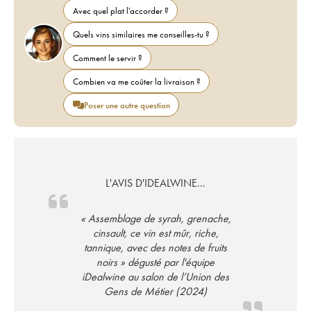
Avec quel plat l'accorder ?
Quels vins similaires me conseilles-tu ?
Comment le servir ?
Combien va me coûter la livraison ?
Poser une autre question
L'AVIS D'IDEALWINE...
« Assemblage de syrah, grenache,
cinsault, ce vin est mûr, riche,
tannique, avec des notes de fruits
noirs » dégusté par l'équipe
iDealwine au salon de l’Union des
Gens de Métier (2024)