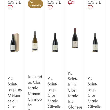
CAVISTE
CAVISTE
CAVISTE
2
TVA
récupérable
Pic
Langued
Pic
Pic
Pic
Saint-
oc Clos
Saint-
Saint-
Saint-
Loup
Marie
Loup Les
Loup
Loup
Clos
Manon
Métairi
Clos
Clos
Marie
Christop
es du
Marie
Marie
Les
he
Clos
Olivette
Olivette
Glorieus