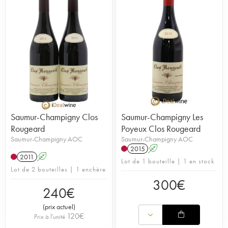
Saumur-Champigny Clos
Saumur-Champigny Les
Rougeard
Poyeux Clos Rougeard
Saumur-Champigny AOC
Saumur-Champigny AOC
2015
A
2011
A
Lot de 1 bouteille | 1 en stock
Lot de 2 bouteilles | 1 enchère
300
€
240
€
(
prix actuel
)
120
€
Prix à l'unité