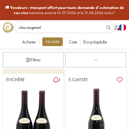
🚚
Vendeurs :
transport offert pour toute demande d’estimation de
vos vins
transmise entre le 01.07.2026 et le 31.08.2026 inclus*
Acheter
Cote
Encyclopédie
VENDRE
Filtres
ENCHÈRE
E-CAVISTE
5