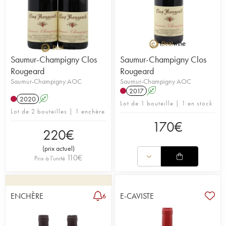
Saumur-Champigny Clos
Saumur-Champigny Clos
Rougeard
Rougeard
Saumur-Champigny AOC
Saumur-Champigny AOC
2017
A
2020
A
Lot de 1 bouteille | 1 en stock
Lot de 2 bouteilles | 1 enchère
170
€
220
€
(
prix actuel
)
110
€
Prix à l'unité
ENCHÈRE
E-CAVISTE
6