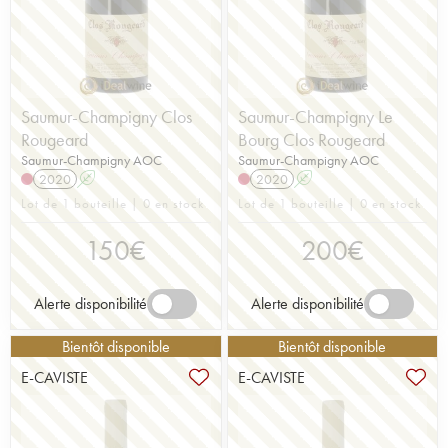
Saumur-Champigny Clos
Saumur-Champigny Le
Rougeard
Bourg Clos Rougeard
Saumur-Champigny AOC
Saumur-Champigny AOC
2020
A
2020
A
Lot de 1 bouteille | 0 en stock
Lot de 1 bouteille | 0 en stock
150
€
200
€
Alerte disponibilité
Alerte disponibilité
Bientôt disponible
Bientôt disponible
E-CAVISTE
E-CAVISTE