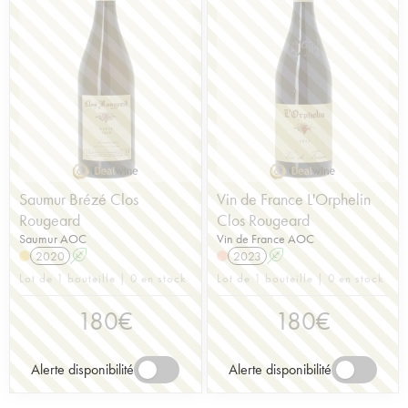
Saumur Brézé Clos
Vin de France L'Orphelin
Rougeard
Clos Rougeard
Saumur AOC
Vin de France AOC
2020
A
2023
A
Lot de 1 bouteille | 0 en stock
Lot de 1 bouteille | 0 en stock
180
€
180
€
Alerte disponibilité
Alerte disponibilité