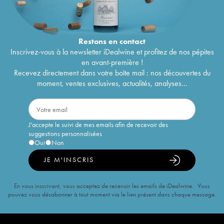
Restons en
contact
Inscrivez-vous à la newsletter iDealwine et profitez de nos pépites
en avant-première !
Recevez directement dans votre boîte mail : nos découvertes du
moment, ventes exclusives, actualités, analyses...
J'accepte le suivi de mes emails afin de recevoir des
suggestions personnalisées
Oui
Non
JE M'INSCRIS
En vous inscrivant, vous acceptez de recevoir les emails de iDealwine. Vous
pouvez vous désabonner à tout moment via le lien présent dans chaque message.