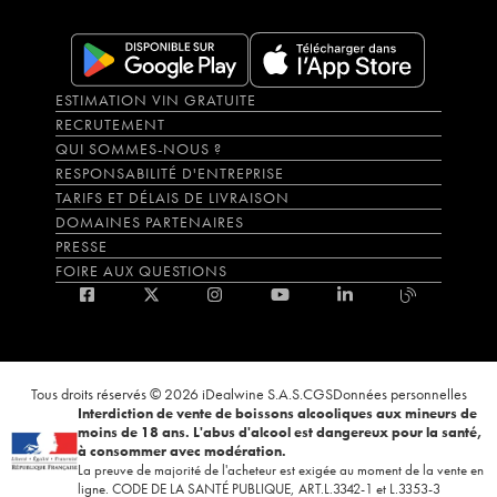
ESTIMATION VIN GRATUITE
RECRUTEMENT
QUI SOMMES-NOUS ?
RESPONSABILITÉ D'ENTREPRISE
TARIFS ET DÉLAIS DE LIVRAISON
DOMAINES PARTENAIRES
PRESSE
FOIRE AUX QUESTIONS
Tous droits réservés © 2026 iDealwine S.A.S.
CGS
Données personnelles
Interdiction de vente de boissons alcooliques aux mineurs de
moins de 18 ans. L'abus d'alcool est dangereux pour la santé,
à consommer avec modération.
La preuve de majorité de l'acheteur est exigée au moment de la vente en
ligne. CODE DE LA SANTÉ PUBLIQUE, ART.L.3342-1 et L.3353-3