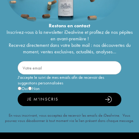
Restons en
contact
Inscrivez-vous à la newsletter iDealwine et profitez de nos pépites
en avant-première !
Recevez directement dans votre boîte mail : nos découvertes du
moment, ventes exclusives, actualités, analyses...
J'accepte le suivi de mes emails afin de recevoir des
suggestions personnalisées
Oui
Non
JE M'INSCRIS
En vous inscrivant, vous acceptez de recevoir les emails de iDealwine. Vous
pouvez vous désabonner à tout moment via le lien présent dans chaque message.