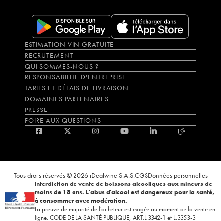
ESTIMATION VIN GRATUITE
RECRUTEMENT
QUI SOMMES-NOUS ?
RESPONSABILITÉ D'ENTREPRISE
TARIFS ET DÉLAIS DE LIVRAISON
DOMAINES PARTENAIRES
PRESSE
FOIRE AUX QUESTIONS
Tous droits réservés © 2026 iDealwine S.A.S.
CGS
Données personnelles
Interdiction de vente de boissons alcooliques aux mineurs de
moins de 18 ans. L'abus d'alcool est dangereux pour la santé,
à consommer avec modération.
La preuve de majorité de l'acheteur est exigée au moment de la vente en
ligne. CODE DE LA SANTÉ PUBLIQUE, ART.L.3342-1 et L.3353-3