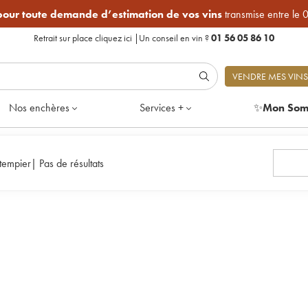
 pour toute demande d’estimation de vos vins
transmise entre le 
Retrait sur place
cliquez ici
|
Un conseil en vin ?
01 56 05 86 10
VENDRE MES VINS
Nos enchères
Services +
✨
Mon Som
tempier
|
Pas de résultats