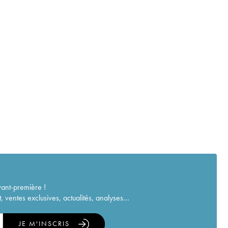
vant-première !
ventes exclusives, actualités, analyses...
JE M'INSCRIS