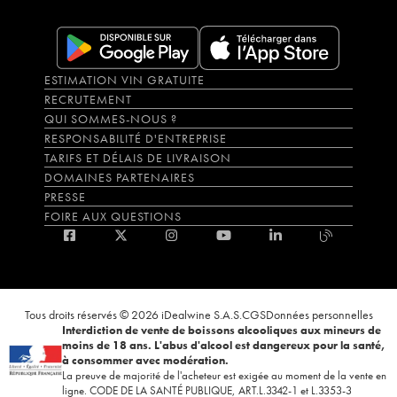
ESTIMATION VIN GRATUITE
RECRUTEMENT
QUI SOMMES-NOUS ?
RESPONSABILITÉ D'ENTREPRISE
TARIFS ET DÉLAIS DE LIVRAISON
DOMAINES PARTENAIRES
PRESSE
FOIRE AUX QUESTIONS
Tous droits réservés © 2026 iDealwine S.A.S.
CGS
Données personnelles
Interdiction de vente de boissons alcooliques aux mineurs de
moins de 18 ans. L'abus d'alcool est dangereux pour la santé,
à consommer avec modération.
La preuve de majorité de l'acheteur est exigée au moment de la vente en
ligne. CODE DE LA SANTÉ PUBLIQUE, ART.L.3342-1 et L.3353-3