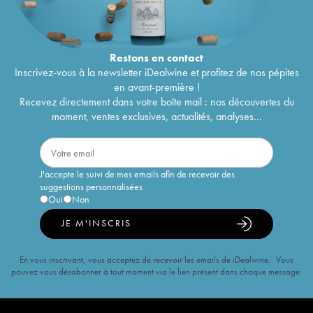
Restons en
contact
Inscrivez-vous à la newsletter iDealwine et profitez de nos pépites
en avant-première !
Recevez directement dans votre boîte mail : nos découvertes du
moment, ventes exclusives, actualités, analyses...
J'accepte le suivi de mes emails afin de recevoir des
suggestions personnalisées
Oui
Non
JE M'INSCRIS
En vous inscrivant, vous acceptez de recevoir les emails de iDealwine. Vous
pouvez vous désabonner à tout moment via le lien présent dans chaque message.