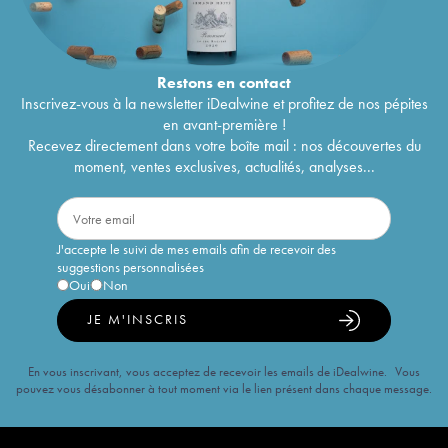
Restons en
contact
Inscrivez-vous à la newsletter iDealwine et profitez de nos pépites
en avant-première !
Recevez directement dans votre boîte mail : nos découvertes du
moment, ventes exclusives, actualités, analyses...
J'accepte le suivi de mes emails afin de recevoir des
suggestions personnalisées
Oui
Non
JE M'INSCRIS
En vous inscrivant, vous acceptez de recevoir les emails de iDealwine. Vous
pouvez vous désabonner à tout moment via le lien présent dans chaque message.