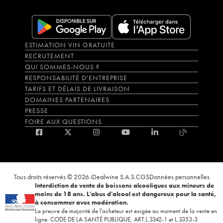
ESTIMATION VIN GRATUITE
RECRUTEMENT
QUI SOMMES-NOUS ?
RESPONSABILITÉ D'ENTREPRISE
TARIFS ET DÉLAIS DE LIVRAISON
DOMAINES PARTENAIRES
PRESSE
FOIRE AUX QUESTIONS
Tous droits réservés © 2026 iDealwine S.A.S.
CGS
Données personnelles
Interdiction de vente de boissons alcooliques aux mineurs de
moins de 18 ans. L'abus d'alcool est dangereux pour la santé,
à consommer avec modération.
La preuve de majorité de l'acheteur est exigée au moment de la vente en
ligne. CODE DE LA SANTÉ PUBLIQUE, ART.L.3342-1 et L.3353-3