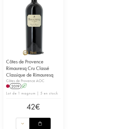
Côtes de Provence
Rimauresq Cru Classé
Classique de Rimauresq
Côtes de Provence AOC
2019
A
Lot de 1 magnum | 5 en stock
42
€