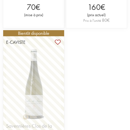
70
€
160
€
(
mise à prix
)
(
prix actuel
)
80
€
Prix à l'unité
Bientôt disponible
E-CAVISTE
Savennières Clos de la