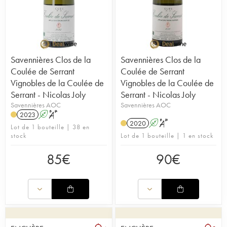
Savennières Clos de la
Savennières Clos de la
Coulée de Serrant
Coulée de Serrant
Vignobles de la Coulée de
Vignobles de la Coulée de
Serrant - Nicolas Joly
Serrant - Nicolas Joly
Savennières AOC
Savennières AOC
2023
A
S
2020
A
S
Lot de 1 bouteille | 38 en
stock
Lot de 1 bouteille | 1 en stock
85
€
90
€