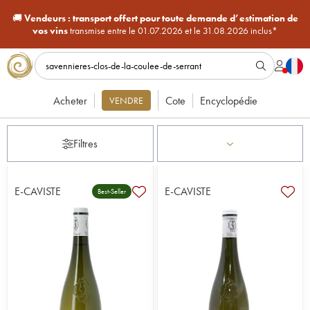
🚚
Vendeurs :
transport offert pour toute demande d’estimation de
vos vins
transmise entre le 01.07.2026 et le 31.08.2026 inclus*
Acheter
Cote
Encyclopédie
VENDRE
Filtres
E-CAVISTE
E-CAVISTE
Best-Seller