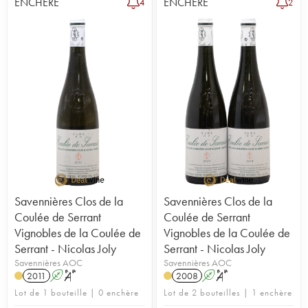
ENCHÈRE
ENCHÈRE
4
2
Savennières Clos de la
Savennières Clos de la
Coulée de Serrant
Coulée de Serrant
Vignobles de la Coulée de
Vignobles de la Coulée de
Serrant - Nicolas Joly
Serrant - Nicolas Joly
Savennières AOC
Savennières AOC
2011
A
S
2008
A
S
Lot de 1 bouteille | 0 enchère
Lot de 2 bouteilles | 1 enchère