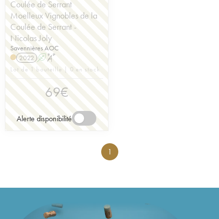
Coulée de Serrant
Moelleux Vignobles de la
Coulée de Serrant -
Nicolas Joly
Savennières AOC
2022
A
S
Lot de 1 bouteille | 0 en stock
69
€
Alerte disponibilité
1