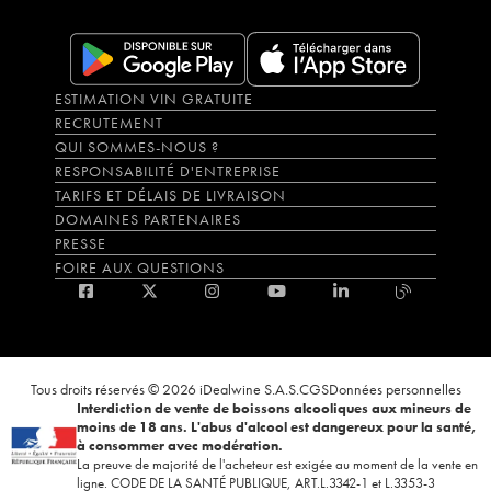
ESTIMATION VIN GRATUITE
RECRUTEMENT
QUI SOMMES-NOUS ?
RESPONSABILITÉ D'ENTREPRISE
TARIFS ET DÉLAIS DE LIVRAISON
DOMAINES PARTENAIRES
PRESSE
FOIRE AUX QUESTIONS
Tous droits réservés © 2026 iDealwine S.A.S.
CGS
Données personnelles
Interdiction de vente de boissons alcooliques aux mineurs de
moins de 18 ans. L'abus d'alcool est dangereux pour la santé,
à consommer avec modération.
La preuve de majorité de l'acheteur est exigée au moment de la vente en
ligne. CODE DE LA SANTÉ PUBLIQUE, ART.L.3342-1 et L.3353-3