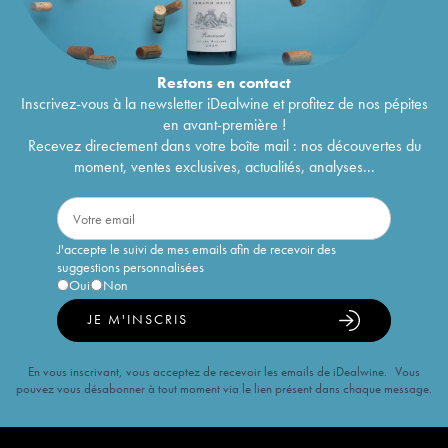
Restons en
contact
Inscrivez-vous à la newsletter iDealwine et profitez de nos pépites
en avant-première !
Recevez directement dans votre boîte mail : nos découvertes du
moment, ventes exclusives, actualités, analyses...
J'accepte le suivi de mes emails afin de recevoir des
suggestions personnalisées
Oui
Non
JE M'INSCRIS
En vous inscrivant, vous acceptez de recevoir les emails de iDealwine. Vous
pouvez vous désabonner à tout moment via le lien présent dans chaque message.