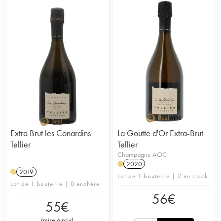
Extra Brut les Conardins
La Goutte d'Or Extra-Brut
Tellier
Tellier
Champagne AOC
2020
H
2019
H
Lot de 1 bouteille | 2 en stock
Lot de 1 bouteille | 0 enchère
56
€
55
€
(
mise à prix
)