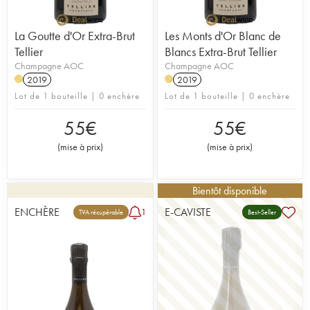
La Goutte d'Or Extra-Brut
Les Monts d'Or Blanc de
Tellier
Blancs Extra-Brut Tellier
Champagne AOC
Champagne AOC
2019
2019
H
H
Lot de 1 bouteille | 0 enchère
Lot de 1 bouteille | 0 enchère
55
€
55
€
(
mise à prix
)
(
mise à prix
)
Bientôt disponible
ENCHÈRE
E-CAVISTE
1
TVA récupérable
Best-Seller