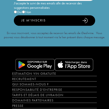
J'accepte le suivi de mes emails afin de recevoir des
suggestions personnalisées
Oui
Non
JE M'INSCRIS
En vous inscrivant, vous acceptez de recevoir les emails de iDealwine. Vous
pouvez vous désabonner à tout moment via le lien présent dans chaque message.
ESTIMATION VIN GRATUITE
RECRUTEMENT
QUI SOMMES-NOUS ?
RESPONSABILITÉ D'ENTREPRISE
TARIFS ET DÉLAIS DE LIVRAISON
DOMAINES PARTENAIRES
PRESSE