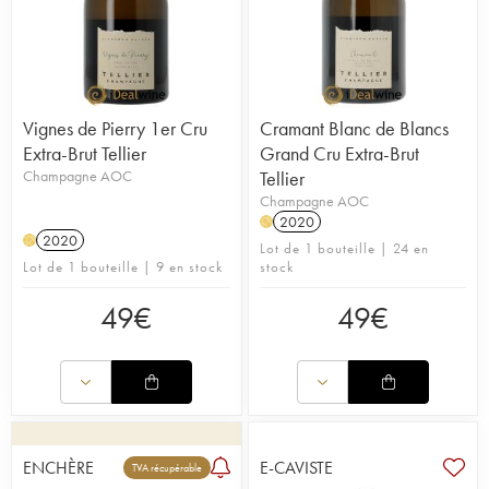
Vignes de Pierry 1er Cru
Cramant Blanc de Blancs
Extra-Brut Tellier
Grand Cru Extra-Brut
Champagne AOC
Tellier
Champagne AOC
2020
H
2020
H
Lot de 1 bouteille | 24 en
Lot de 1 bouteille | 9 en stock
stock
49
€
49
€
ENCHÈRE
E-CAVISTE
TVA récupérable