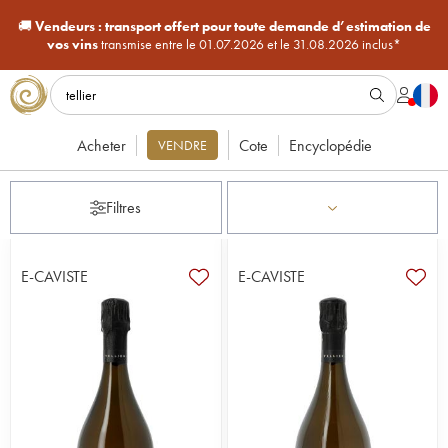
🚚
Vendeurs :
transport offert pour toute demande d’estimation de
vos vins
transmise entre le 01.07.2026 et le 31.08.2026 inclus*
Acheter
Cote
Encyclopédie
VENDRE
Filtres
E-CAVISTE
E-CAVISTE