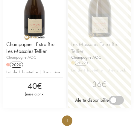
Champagne - Extra Brut
Les Massales Extra-Brut
Les Massales Tellier
Tellier
Champagne AOC
Champagne AOC
2022
H
2020
H
Lot de 1 bouteille | 0 en stock
Lot de 1 bouteille | 0 enchère
36
€
40
€
(
mise à prix
)
Alerte disponibilité
1