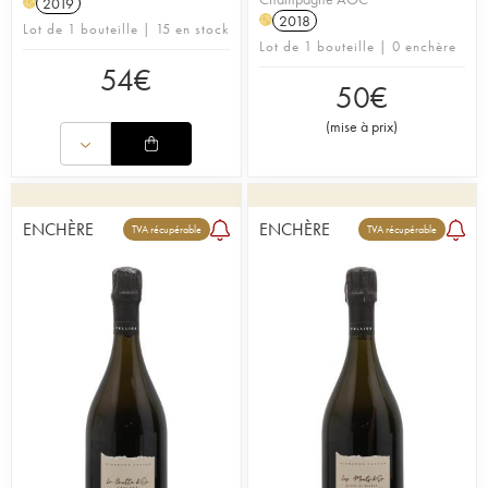
2019
H
2018
H
Lot de 1 bouteille | 15 en stock
Lot de 1 bouteille | 0 enchère
54
€
50
€
(
mise à prix
)
ENCHÈRE
ENCHÈRE
TVA récupérable
TVA récupérable