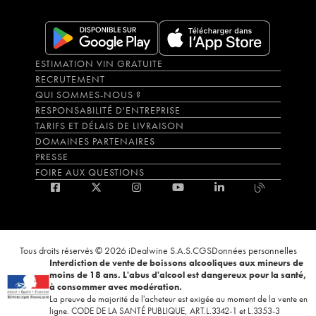
ESTIMATION VIN GRATUITE
RECRUTEMENT
QUI SOMMES-NOUS ?
RESPONSABILITÉ D'ENTREPRISE
TARIFS ET DÉLAIS DE LIVRAISON
DOMAINES PARTENAIRES
PRESSE
FOIRE AUX QUESTIONS
Tous droits réservés © 2026 iDealwine S.A.S.
CGS
Données personnelles
Interdiction de vente de boissons alcooliques aux mineurs de
moins de 18 ans. L'abus d'alcool est dangereux pour la santé,
à consommer avec modération.
La preuve de majorité de l'acheteur est exigée au moment de la vente en
ligne. CODE DE LA SANTÉ PUBLIQUE, ART.L.3342-1 et L.3353-3