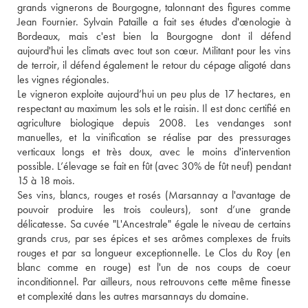
grands vignerons de Bourgogne, talonnant des figures comme 
Jean Fournier. Sylvain Pataille a fait ses études d'œnologie à 
Bordeaux, mais c'est bien la Bourgogne dont il défend 
aujourd'hui les climats avec tout son cœur. Militant pour les vins 
de terroir, il défend également le retour du cépage aligoté dans 
les vignes régionales. 
Le vigneron exploite aujourd’hui un peu plus de 17 hectares, en 
respectant au maximum les sols et le raisin. Il est donc certifié en 
agriculture biologique depuis 2008. Les vendanges sont 
manuelles, et la vinification se réalise par des pressurages 
verticaux longs et très doux, avec le moins d'intervention 
possible. L’élevage se fait en fût (avec 30% de fût neuf) pendant 
15 à 18 mois.
Ses vins, blancs, rouges et rosés (Marsannay a l'avantage de 
pouvoir produire les trois couleurs), sont d’une grande 
délicatesse. Sa cuvée "L'Ancestrale" égale le niveau de certains 
grands crus, par ses épices et ses arômes complexes de fruits 
rouges et par sa longueur exceptionnelle. Le Clos du Roy (en 
blanc comme en rouge) est l'un de nos coups de coeur 
inconditionnel. Par ailleurs, nous retrouvons cette même finesse 
et complexité dans les autres marsannays du domaine.