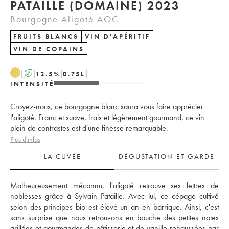
PATAILLE (DOMAINE) 2023
Bourgogne Aligoté AOC
FRUITS BLANCS
VIN D'APÉRITIF
VIN DE COPAINS
A
12.5
%
0.75
L
INTENSITÉ
Croyez-nous, ce bourgogne blanc saura vous faire apprécier
l'aligoté. Franc et suave, frais et légèrement gourmand, ce vin
plein de contrastes est d'une finesse remarquable.
Plus d'infos
LA CUVÉE
DÉGUSTATION ET GARDE
Malheureusement méconnu, l'aligoté retrouve ses lettres de 
noblesses grâce à Sylvain Pataille. Avec lui, ce cépage cultivé 
selon des principes bio est élevé un an en barrique. Ainsi, c'est 
sans surprise que nous retrouvons en bouche des petites notes 
grillées et gourmandes de pâtisserie et de vanille rehaussées par 