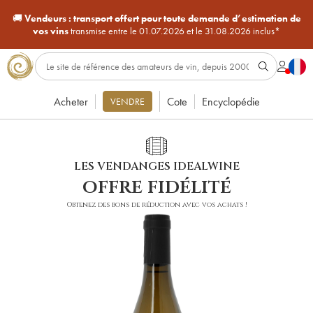
🚚
Vendeurs :
transport offert pour toute demande d’estimation de
vos vins
transmise entre le 01.07.2026 et le 31.08.2026 inclus*
Acheter
Cote
Encyclopédie
VENDRE
LES VENDANGES IDEALWINE
offre fidélité
Obtenez des bons de réduction avec vos achats !