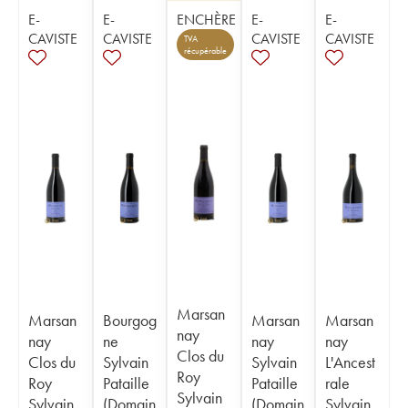
E-
E-
ENCHÈRE
E-
E-
CAVISTE
CAVISTE
CAVISTE
CAVISTE
TVA
récupérable
Marsan
Marsan
Bourgog
Marsan
Marsan
nay
nay
ne
nay
nay
Clos du
Clos du
Sylvain
Sylvain
L'Ancest
Roy
Roy
Pataille
Pataille
rale
Sylvain
Sylvain
(Domain
(Domain
Sylvain