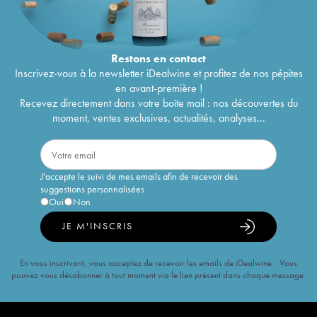
Restons en
contact
Inscrivez-vous à la newsletter iDealwine et profitez de nos pépites
en avant-première !
Recevez directement dans votre boîte mail : nos découvertes du
moment, ventes exclusives, actualités, analyses...
J'accepte le suivi de mes emails afin de recevoir des
suggestions personnalisées
Oui
Non
JE M'INSCRIS
En vous inscrivant, vous acceptez de recevoir les emails de iDealwine. Vous
pouvez vous désabonner à tout moment via le lien présent dans chaque message.