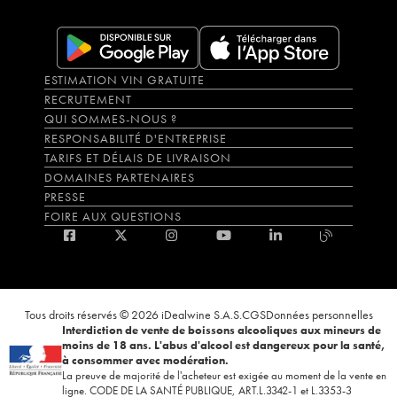
ESTIMATION VIN GRATUITE
RECRUTEMENT
QUI SOMMES-NOUS ?
RESPONSABILITÉ D'ENTREPRISE
TARIFS ET DÉLAIS DE LIVRAISON
DOMAINES PARTENAIRES
PRESSE
FOIRE AUX QUESTIONS
Tous droits réservés © 2026 iDealwine S.A.S.
CGS
Données personnelles
Interdiction de vente de boissons alcooliques aux mineurs de
moins de 18 ans. L'abus d'alcool est dangereux pour la santé,
à consommer avec modération.
La preuve de majorité de l'acheteur est exigée au moment de la vente en
ligne. CODE DE LA SANTÉ PUBLIQUE, ART.L.3342-1 et L.3353-3