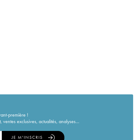
vant-première !
ventes exclusives, actualités, analyses...
JE M'INSCRIS