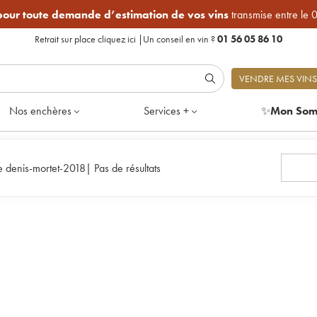
 pour toute demande d’estimation de vos vins
transmise entre le 
Retrait sur place
cliquez ici
|
Un conseil en vin ?
01 56 05 86 10
VENDRE MES VINS
Nos enchères
Services +
✨
Mon Som
e denis-mortet-2018
|
Pas de résultats