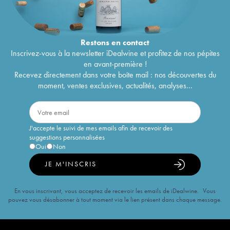
Restons en
contact
Inscrivez-vous à la newsletter iDealwine et profitez de nos pépites
en avant-première !
Recevez directement dans votre boîte mail : nos découvertes du
moment, ventes exclusives, actualités, analyses...
J'accepte le suivi de mes emails afin de recevoir des
suggestions personnalisées
Oui
Non
JE M'INSCRIS
En vous inscrivant, vous acceptez de recevoir les emails de iDealwine. Vous
pouvez vous désabonner à tout moment via le lien présent dans chaque message.