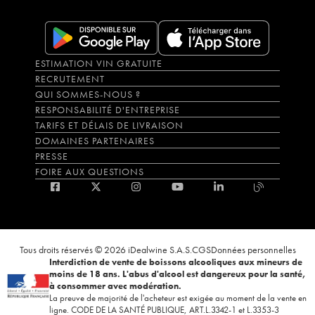
ESTIMATION VIN GRATUITE
RECRUTEMENT
QUI SOMMES-NOUS ?
RESPONSABILITÉ D'ENTREPRISE
TARIFS ET DÉLAIS DE LIVRAISON
DOMAINES PARTENAIRES
PRESSE
FOIRE AUX QUESTIONS
Tous droits réservés © 2026 iDealwine S.A.S.
CGS
Données personnelles
Interdiction de vente de boissons alcooliques aux mineurs de
moins de 18 ans. L'abus d'alcool est dangereux pour la santé,
à consommer avec modération.
La preuve de majorité de l'acheteur est exigée au moment de la vente en
ligne. CODE DE LA SANTÉ PUBLIQUE, ART.L.3342-1 et L.3353-3