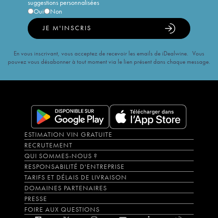
suggestions personnalisées
Oui
Non
JE M'INSCRIS
En vous inscrivant, vous acceptez de recevoir les emails de iDealwine. Vous
pouvez vous désabonner à tout moment via le lien présent dans chaque message.
ESTIMATION VIN GRATUITE
RECRUTEMENT
QUI SOMMES-NOUS ?
RESPONSABILITÉ D'ENTREPRISE
TARIFS ET DÉLAIS DE LIVRAISON
DOMAINES PARTENAIRES
PRESSE
FOIRE AUX QUESTIONS