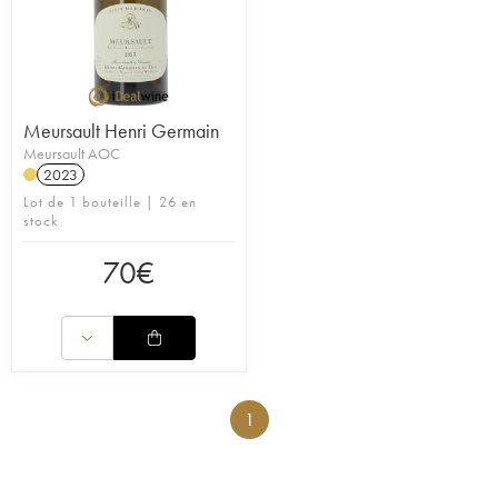
Meursault Henri Germain
Meursault AOC
2023
Lot de 1 bouteille | 26 en
stock
70
€
1