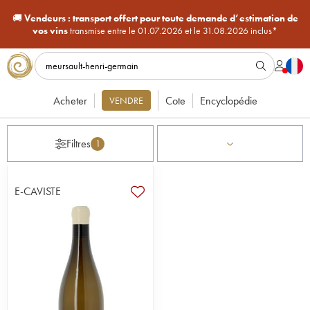
🚚
Vendeurs :
transport offert pour toute demande d’estimation de
vos vins
transmise entre le 01.07.2026 et le 31.08.2026 inclus*
Acheter
Cote
Encyclopédie
VENDRE
Filtres
1
E-CAVISTE