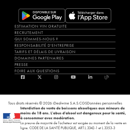
ESTIMATION VIN GRATUITE
RECRUTEMENT
QUI SOMMES-NOUS ?
RESPONSABILITÉ D'ENTREPRISE
TARIFS ET DÉLAIS DE LIVRAISON
DOMAINES PARTENAIRES
PRESSE
FOIRE AUX QUESTIONS
Tous droits réservés © 2026 iDealwine S.A.S.
CGS
Données personnelles
Interdiction de vente de boissons alcooliques aux mineurs de
moins de 18 ans. L'abus d'alcool est dangereux pour la santé,
à consommer avec modération.
La preuve de majorité de l'acheteur est exigée au moment de la vente en
ligne. CODE DE LA SANTÉ PUBLIQUE, ART.L.3342-1 et L.3353-3