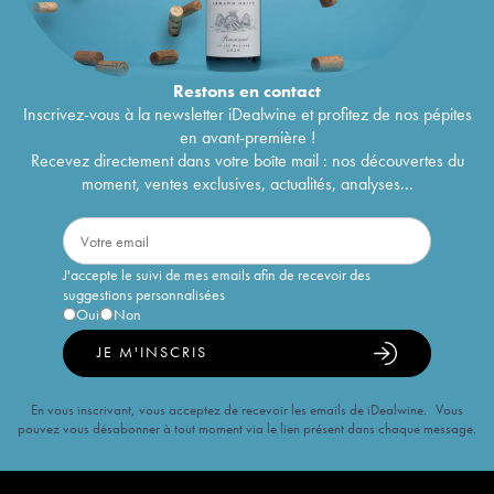
Restons en
contact
Inscrivez-vous à la newsletter iDealwine et profitez de nos pépites
en avant-première !
Recevez directement dans votre boîte mail : nos découvertes du
moment, ventes exclusives, actualités, analyses...
J'accepte le suivi de mes emails afin de recevoir des
suggestions personnalisées
Oui
Non
JE M'INSCRIS
En vous inscrivant, vous acceptez de recevoir les emails de iDealwine. Vous
pouvez vous désabonner à tout moment via le lien présent dans chaque message.