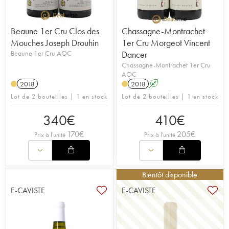
Beaune 1er Cru Clos des
Chassagne-Montrachet
Mouches Joseph Drouhin
1er Cru Morgeot Vincent
Beaune 1er Cru AOC
Dancer
Chassagne-Montrachet 1er Cru
AOC
2018
2018
A
Lot de 2 bouteilles | 1 en stock
Lot de 2 bouteilles | 1 en stock
340
€
410
€
170
€
205
€
Prix à l'unité
Prix à l'unité
Bientôt disponible
E-CAVISTE
E-CAVISTE