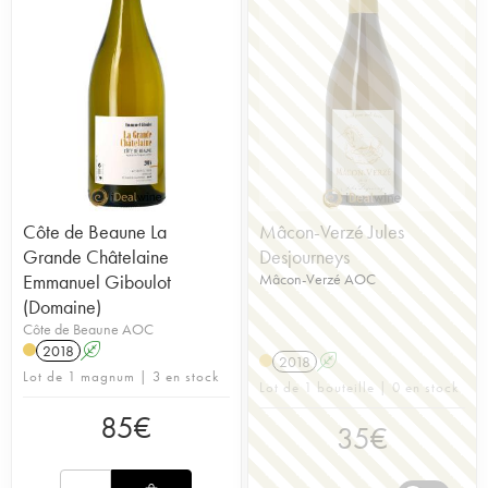
Côte de Beaune La
Mâcon-Verzé Jules
Grande Châtelaine
Desjourneys
Emmanuel Giboulot
Mâcon-Verzé AOC
(Domaine)
Côte de Beaune AOC
2018
A
2018
A
Lot de 1 magnum | 3 en stock
Lot de 1 bouteille | 0 en stock
85
€
35
€