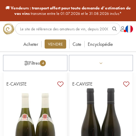
🚚
Vendeurs :
transport offert pour toute demande d’estimation de
vos vins
transmise entre le 01.07.2026 et le 31.08.2026 inclus*
Acheter
Cote
Encyclopédie
VENDRE
Filtres
4
E-CAVISTE
E-CAVISTE