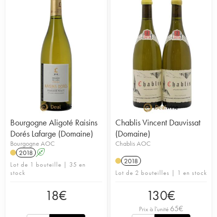
Bourgogne Aligoté Raisins
Chablis Vincent Dauvissat
Dorés Lafarge (Domaine)
(Domaine)
Bourgogne AOC
Chablis AOC
2018
A
2018
Lot de 1 bouteille | 35 en
stock
Lot de 2 bouteilles | 1 en stock
18
€
130
€
65
€
Prix à l'unité