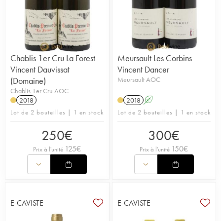
Chablis 1er Cru La Forest
Meursault Les Corbins
Vincent Dauvissat
Vincent Dancer
(Domaine)
Meursault AOC
Chablis 1er Cru AOC
2018
2018
A
Lot de 2 bouteilles | 1 en stock
Lot de 2 bouteilles | 1 en stock
250
€
300
€
125
€
150
€
Prix à l'unité
Prix à l'unité
E-CAVISTE
E-CAVISTE