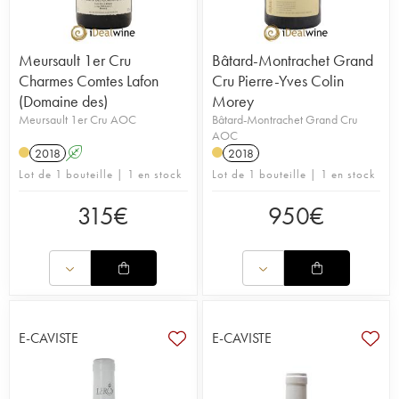
Meursault 1er Cru
Bâtard-Montrachet Grand
Charmes Comtes Lafon
Cru Pierre-Yves Colin
(Domaine des)
Morey
Meursault 1er Cru AOC
Bâtard-Montrachet Grand Cru
AOC
2018
A
2018
Lot de 1 bouteille | 1 en stock
Lot de 1 bouteille | 1 en stock
315
€
950
€
E-CAVISTE
E-CAVISTE