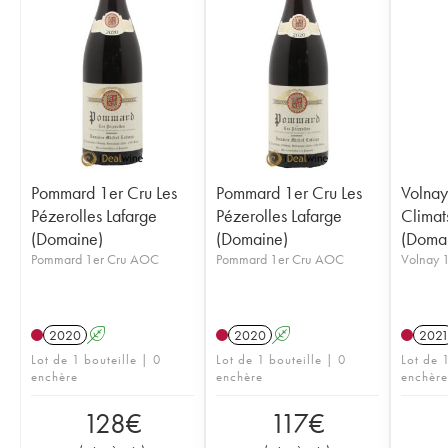
Pommard 1er Cru Les
Pommard 1er Cru Les
Volnay
Pézerolles Lafarge
Pézerolles Lafarge
Climat
(Domaine)
(Domaine)
(Doma
Pommard 1er Cru AOC
Pommard 1er Cru AOC
Volnay 
2020
A
2020
A
202
Lot de 1 bouteille | 0
Lot de 1 bouteille | 0
Lot de 1
enchère
enchère
enchère
128
€
117
€