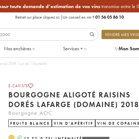
 pour toute demande d’estimation de vos vins
transmise entre le 
Retrait sur place
cliquez ici
|
Un conseil en vin ?
01 56 05 86 10
VENDRE MES VINS
Nos enchères
Services +
✨
Mon Som
Bourgogne Aligoté Raisins Dorés Lafarge (Domaine) 2018 - Lot de 1 bouteille
E-CAVISTE
BOURGOGNE ALIGOTÉ RAISINS
DORÉS LAFARGE (DOMAINE) 201
Bourgogne AOC
FRUITS BLANCS
VIN D'APÉRITIF
VIN DE COPAIN
A
12.5
%
0.75
L
INTENSITÉ