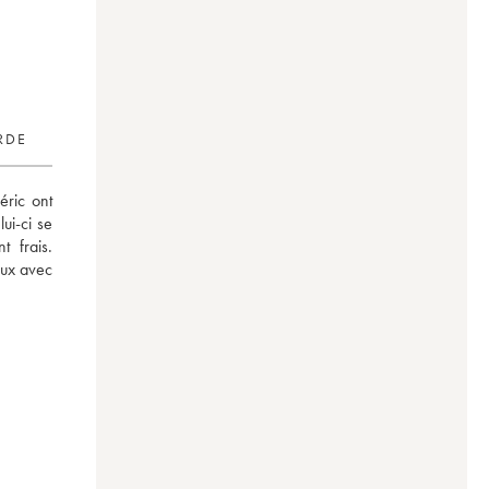
RDE
ric ont 
i-ci se 
 frais. 
ux avec 