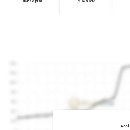
(
mise à prix
)
(
mise à prix
)
Accès 