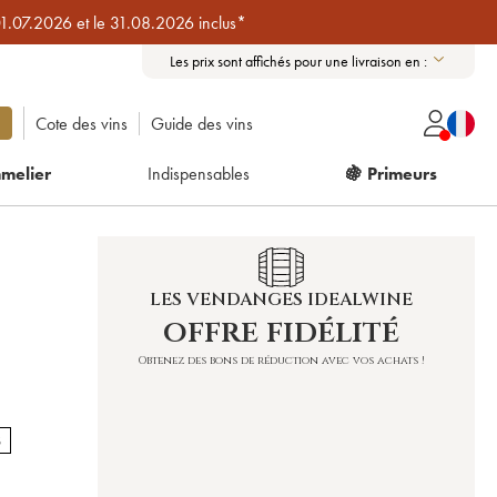
01.07.2026 et le 31.08.2026 inclus*
Les prix sont affichés pour une livraison en :
Cote des vins
Guide des vins
melier
Indispensables
🍇 Primeurs
LES VENDANGES IDEALWINE
offre fidélité
Obtenez des bons de réduction avec vos achats !
8
S