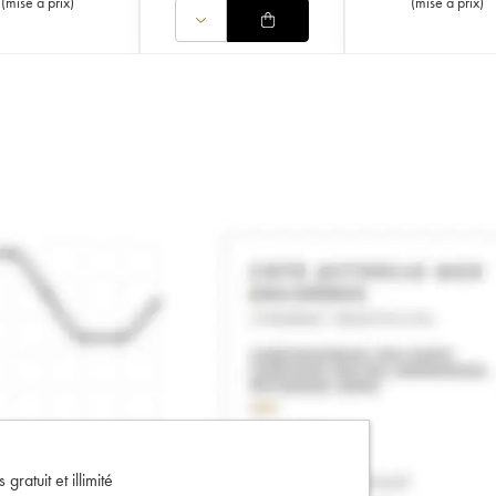
(
mise à prix
)
(
mise à prix
)
gratuit et illimité