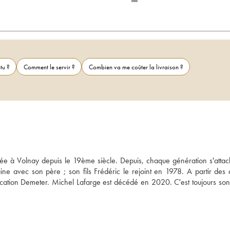
tu ?
Comment le servir ?
Combien va me coûter la livraison ?
uée à Volnay depuis le 19ème siècle. Depuis, chaque génération s'attach
ine avec son père ; son fils Frédéric le rejoint en 1978. A partir des 
cation Demeter. Michel Lafarge est décédé en 2020. C'est toujours son fi