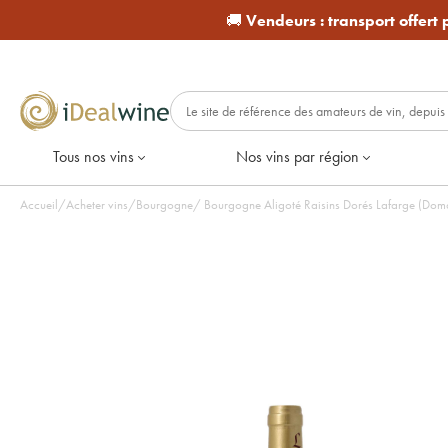
🚚
Vendeurs :
transport offert
Tous nos vins
Nos vins par région
Accueil
/
Acheter vins
/
Bourgogne
/