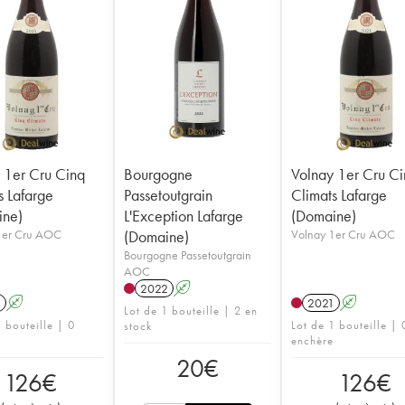
 1er Cru Cinq
Bourgogne
Volnay 1er Cru C
s Lafarge
Passetoutgrain
Climats Lafarge
ine)
L'Exception Lafarge
(Domaine)
1er Cru AOC
(Domaine)
Volnay 1er Cru AOC
Bourgogne Passetoutgrain
AOC
2022
A
1
A
2021
A
Lot de 1 bouteille | 2 en
 bouteille | 0
Lot de 1 bouteille | 
stock
enchère
20
€
126
€
126
€