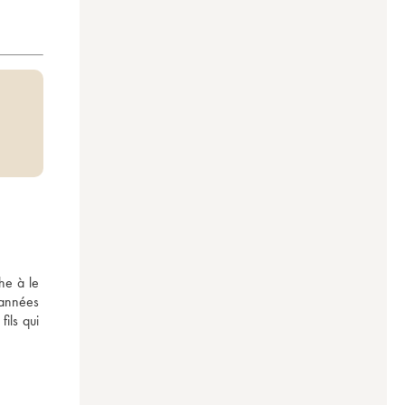
e à le 
années 
ls qui 