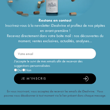
Restons en
contact
Inscrivez-vous à la newsletter iDealwine et profitez de nos pépites
en avant-première !
Recevez directement dans votre boîte mail : nos découvertes du
moment, ventes exclusives, actualités, analyses...
J'accepte le suivi de mes emails afin de recevoir des
suggestions personnalisées
Oui
Non
JE M'INSCRIS
En vous inscrivant, vous acceptez de recevoir les emails de iDealwine. Vous
pouvez vous désabonner à tout moment via le lien présent dans chaque message.