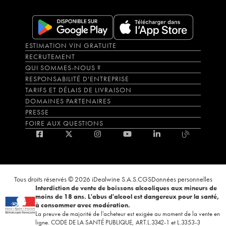
ESTIMATION VIN GRATUITE
RECRUTEMENT
QUI SOMMES-NOUS ?
RESPONSABILITÉ D'ENTREPRISE
TARIFS ET DÉLAIS DE LIVRAISON
DOMAINES PARTENAIRES
PRESSE
FOIRE AUX QUESTIONS
Tous droits réservés © 2026 iDealwine S.A.S.
CGS
Données personnelles
Interdiction de vente de boissons alcooliques aux mineurs de
moins de 18 ans. L'abus d'alcool est dangereux pour la santé,
à consommer avec modération.
La preuve de majorité de l'acheteur est exigée au moment de la vente en
ligne. CODE DE LA SANTÉ PUBLIQUE, ART.L.3342-1 et L.3353-3